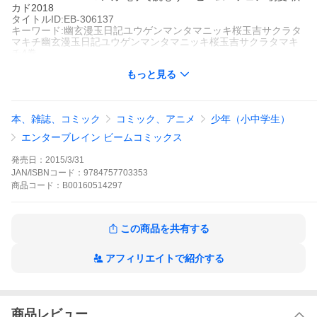
カド2018
タイトルID:EB-306137
キーワード:幽玄漫玉日記ユウゲンマンタマニッキ桜玉吉サクラタ
マキチ幽玄漫玉日記ユウゲンマンタマニッキ桜玉吉サクラタマキ
チ4巻
A001514297
もっと見る
※当ストアの商品は、アプリでは購入できません。
桜玉吉
KADOKAWA
ビームコミックス
本、雑誌、コミック
コミック、アニメ
少年（小中学生）
青年マンガ
ギャグ・コメディー
ビームコミックス
KADOKAWA
K
ADOKAWA / マンガ
電子で読もう！ ビーム・フェア 初夏
秋カド2
エンターブレイン ビームコミックス
018
会社経営に取り組む漫画家・桜玉吉。修羅の道はどこまでもつづ
発売日：
2015/3/31
く……。取材写真リポートも掲載!
JAN/ISBNコード：
9784757703353
幽玄漫玉日記の作品をもっと見る
商品
コード：
B00160514297
この商品を共有する
アフィリエイトで紹介する
商品レビュー