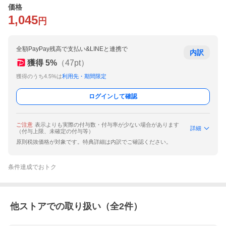
価格
1,045
円
全額PayPay残高で支払い&LINEと連携で
内訳
獲得
5
%
（
47
pt）
獲得のうち4.5%は
利用先・期間限定
ログインして確認
ご注意
表示よりも実際の付与数・付与率が少ない場合があります
詳細
（付与上限、未確定の付与等）
原則税抜価格が対象です。特典詳細は内訳でご確認ください。
条件達成でおトク
他ストアでの取り扱い（全
2
件）