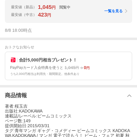
1,045
最安値
（新品）
閲覧中
円
一覧を見る
423
最安値
（中古）
円
8/8 18:00
時点
おトクなお知らせ
合計5,000円相当プレゼント！
1,045
0
PayPayカード入会特典を使うと
円
円
うち2,000円相当は利用先・期間限定。他条件あり
商品情報
著者:桜玉吉
出版社:KADOKAWA
連載誌/レーベル:ビームコミックス
ページ数:149
提供開始日:2015/03/31
タグ:青年マンガ ギャグ・コメディー ビームコミックス KADOKA
WA KADOKAWA / マンガ 電子で読もう！ ビーム・フェア 初夏 秋