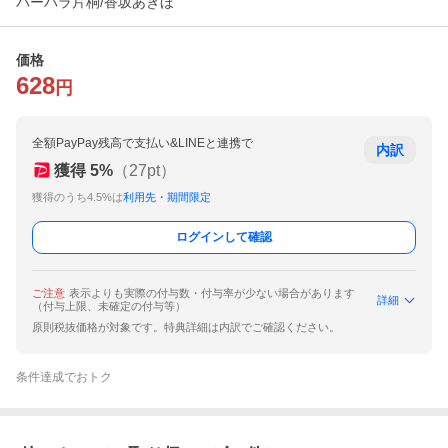
バーバラ片桐/香坂あきほ
価格
628
円
全額PayPay残高で支払い&LINEと連携で
内訳
獲得
5
%
（
27
pt）
獲得のうち4.5%は
利用先・期間限定
ログインして確認
ご注意
表示よりも実際の付与数・付与率が少ない場合があります
詳細
（付与上限、未確定の付与等）
原則税抜価格が対象です。特典詳細は内訳でご確認ください。
条件達成でおトク