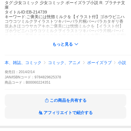
タグ:少女コミック 少女コミック ボーイズラブ小説 R. プラチナ文
庫
タイトルID:EB-214739
キーワード:ご褒美には恍惚ミルクを【イラスト付】ゴホウビニハ
コウコツミルクヲイラストツキバーバラ片桐バーバラカタギリ香
坂あきほコウサカアキホご褒美には恍惚ミルクを【イラスト付】
ゴホウビニハコウコツミルクヲイラストツキバーバラ片桐バーバ
ラカタギリ香坂あきほコウサカアキホプラチナ文庫/バーバラ片桐/
香坂あきほ/下僕には極上ミルクを
もっと見る
A000224351
※当ストアの商品は、アプリでは購入できません。
バーバラ片桐
香坂あきほ
プランタン出版
本、雑誌、コミック
コミック、アニメ
ボーイズラブ
小説
プラチナ文庫
少女コミック
少女コミック ボーイズラブ小説
R.
プラチナ文庫
発売日：
2014/2/14
サウスボーン伯ウィリアムは、資産家の佐貫から相続税肩代わり
の申し出を受ける。だがその代価は、「おっぱいミルク」だっ
JAN/ISBNコード：
9784829625378
た。実はウィリアムの乳首は、絶頂と同時に白い液体を滲ませる
商品
コード：
B00060224351
のだ。佐貫は、至福の味であるそれを追い求めてきたという。搾
乳機で執拗に乳首を刺激され、彼の目前で射精してしまったウィ
リアム。屈辱のあまり佐貫を追い返したものの、支払いの目処は
この商品を共有する
付かず…。
ご褒美には恍惚ミルクを【イラスト付】の作品をもっと見る
アフィリエイトで紹介する