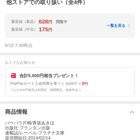
他ストアでの取り扱い（全
4
件）
628
最安値
（新品）
閲覧中
円
一覧を見る
175
最安値
（中古）
円
8/10 7:00
時点
おトクなお知らせ
合計5,000円相当プレゼント！
628
0
PayPayカード入会特典を使うと
円
円
うち2,000円相当は利用先・期間限定。他条件あり
商品情報
バーバラ片桐/香坂あきほ
出版社:プランタン出版
連載誌/レーベル:プラチナ文庫
提供開始日:2014/02/14