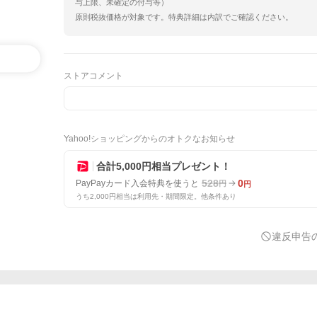
与上限、未確定の付与等）
原則税抜価格が対象です。特典詳細は内訳でご確認ください。
ストアコメント
Yahoo!ショッピングからのオトクなお知らせ
合計5,000円相当プレゼント！
528
0
PayPayカード入会特典を使うと
円
円
うち2,000円相当は利用先・期間限定。他条件あり
違反申告