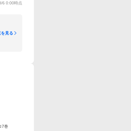
8/6 0:00
時点
覧を見る
ロ7巻