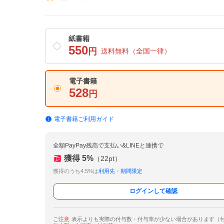
紙書籍
550
円
送料無料
（全国一律）
電子書籍
528
円
電子書籍ご利用ガイド
全額PayPay残高で支払い&LINEと連携で
獲得
5
%
（
22
pt）
獲得のうち4.5%は
利用先・期間限定
ログインして確認
ご注意
表示よりも実際の付与数・付与率が少ない場合があります（