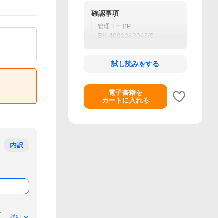
確認事項
管理コードP
BK-4091243045/0
試し読みをする
電子書籍を
カートに入れる
内訳
付
詳細