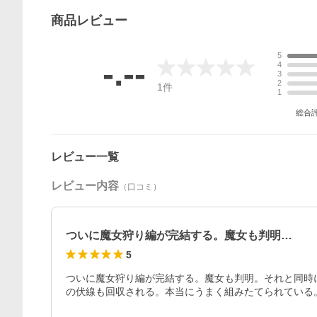
商品
レビュー
5
-.--
4
3
2
1
件
1
総合
レビュー一覧
レビュー内容
（口コミ）
ついに魔女狩り編が完結する。魔女も判明…
5
ついに魔女狩り編が完結する。魔女も判明。それと同時
の伏線も回収される。本当にうまく組みたてられている