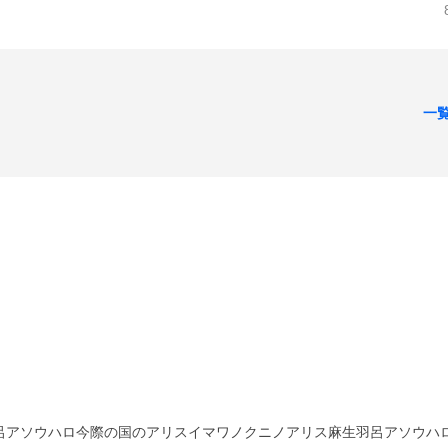
一
呂アソウハロ今際の国のアリスイマワノクニノアリス麻生羽呂アソウハ