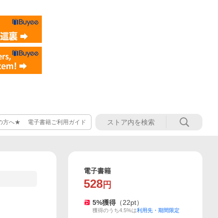
の方へ★ 電子書籍ご利用ガイド
電子書籍
528
円
5
%獲得
（
22
pt）
獲得のうち4.5%は
利用先・期間限定