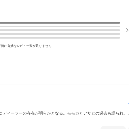
評価に有効なレビュー数が足りません
にディーラーの存在が明らかとなる。モモカとアサヒの過去も語られ、
。