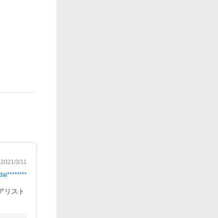
2021/3/11
dai********
アリスト