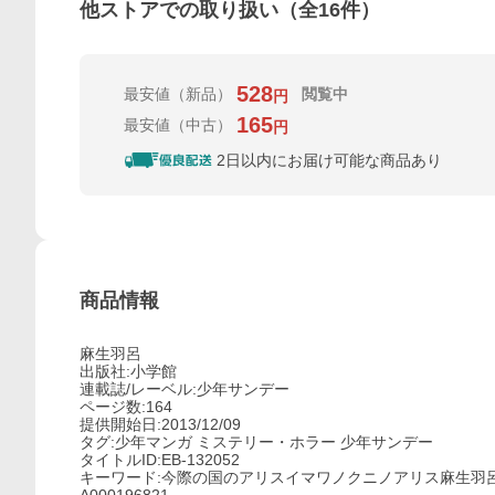
他ストアでの取り扱い（全
16
件）
528
最安値
（新品）
閲覧中
円
165
最安値
（中古）
円
2日以内にお届け可能な商品あり
商品情報
麻生羽呂
出版社:小学館
連載誌/レーベル:少年サンデー
ページ数:164
提供開始日:2013/12/09
タグ:少年マンガ ミステリー・ホラー 少年サンデー
タイトルID:EB-132052
キーワード:今際の国のアリスイマワノクニノアリス麻生羽