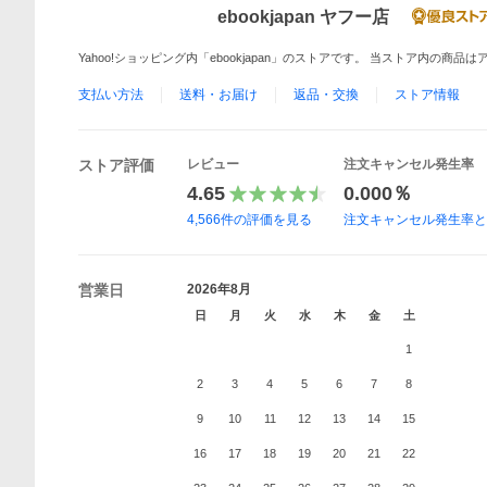
ebookjapan ヤフー店
Yahoo!ショッピング内「ebookjapan」のストアです。 当ストア内の商
支払い方法
送料・お届け
返品・交換
ストア情報
ストア評価
レビュー
注文キャンセル発生率
4.65
0.000％
4,566
件の評価を見る
注文キャンセル発生率
営業日
2026年8月
日
月
火
水
木
金
土
1
2
3
4
5
6
7
8
9
10
11
12
13
14
15
16
17
18
19
20
21
22