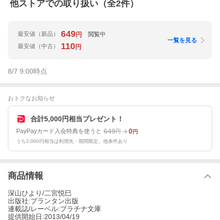
他ストアでの取り扱い（全
2
件）
649
最安値
（新品）
閲覧中
円
一覧を見る
110
最安値
（中古）
円
8/7 9:00
時点
おトクなお知らせ
合計5,000円相当プレゼント！
649
0
PayPayカード入会特典を使うと
円
円
うち2,000円相当は利用先・期間限定。他条件あり
商品情報
深山ひより/二宮悦巳
出版社:プランタン出版
連載誌/レーベル:プラチナ文庫
提供開始日:2013/04/19