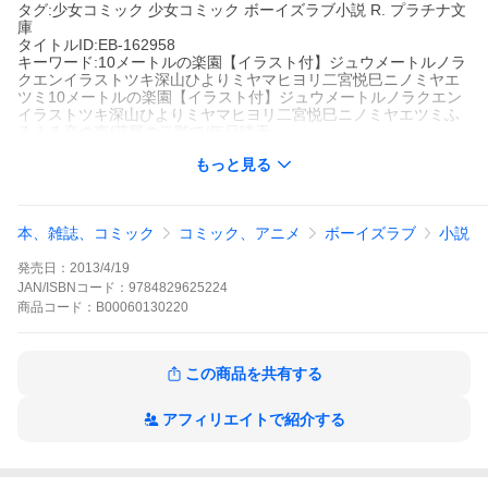
タグ:少女コミック 少女コミック ボーイズラブ小説 R. プラチナ文
庫
タイトルID:EB-162958
キーワード:10メートルの楽園【イラスト付】ジュウメートルノラ
クエンイラストツキ深山ひよりミヤマヒヨリ二宮悦巳ニノミヤエ
ツミ10メートルの楽園【イラスト付】ジュウメートルノラクエン
イラストツキ深山ひよりミヤマヒヨリ二宮悦巳ニノミヤエツミふ
るえる恋の声/花屋の二階で/毎日晴天
A000130220
もっと見る
※当ストアの商品は、アプリでは購入できません。
二宮悦巳
深山ひより
プランタン出版
プラチナ文庫
本、雑誌、コミック
コミック、アニメ
ボーイズラブ
小説
少女コミック
少女コミック ボーイズラブ小説
R.
プラチナ文庫
生花店店長の明宏は、本社所属の無口なフラワーアーティスト・
発売日：
2013/4/19
楓が気になって仕方がない。彼の創る綺麗だけれど儚いデザイン
がその孤独を表しているようで、切なくなるのだ。少しずつ距離
JAN/ISBNコード：
9784829625224
を縮めて楓の無防備な表情を垣間見るようになると、明宏は自分
商品
コード：
B00060130220
の恋情に気づく。叶うはずのない想いを告げる気はなかったが、
社内の人間関係に落ち込む楓の頼りない仕草に、思わず……。
10メートルの楽園【イラスト付】の作品をもっと見る
この商品を共有する
アフィリエイトで紹介する