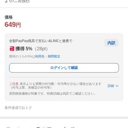
より/二宮悦巳
価格
649
円
全額PayPay残高で支払い&LINEと連携で
内訳
獲得
5
%
（
28
pt）
獲得のうち4.5%は
利用先・期間限定
ログインして確認
ご注意
表示よりも実際の付与数・付与率が少ない場合があります
詳細
（付与上限、未確定の付与等）
原則税抜価格が対象です。特典詳細は内訳でご確認ください。
条件達成でおトク