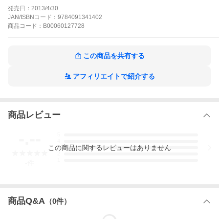
にゃ!
発売日：
2013/4/30
にゃんトラ。の作品をもっと見る
JAN/ISBNコード：
9784091341402
商品
コード：
B00060127728
この商品を共有する
アフィリエイトで紹介する
商品レビュー
-.--
5
4
この
商品
に関するレビューはありません
3
2
1
-
件
商品Q&A
（
0
件）