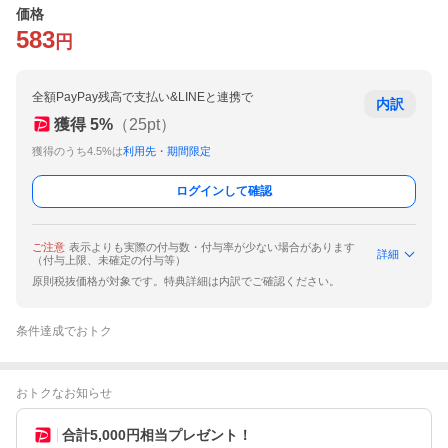
価格
583
円
全額PayPay残高で支払い&LINEと連携で
内訳
獲得
5
%
（
25
pt）
獲得のうち4.5%は
利用先・期間限定
ログインして確認
ご注意
表示よりも実際の付与数・付与率が少ない場合があります
詳細
（付与上限、未確定の付与等）
原則税抜価格が対象です。特典詳細は内訳でご確認ください。
条件達成でおトク
おトクなお知らせ
合計5,000円相当プレゼント！