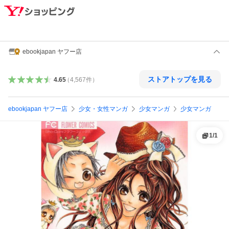
ebookjapan ヤフー店
ストアトップを見る
4.65
（
4,567
件
）
ebookjapan ヤフー店
少女・女性マンガ
少女マンガ
少女マンガ
1
/
1