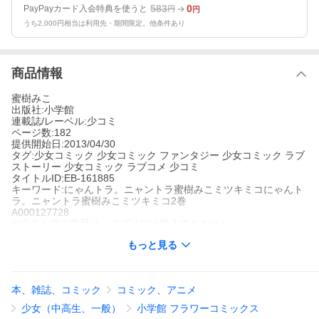
583
0
PayPayカード入会特典を使うと
円
円
うち2,000円相当は利用先・期間限定。他条件あり
商品情報
蜜樹みこ
出版社:小学館
連載誌/レーベル:少コミ
ページ数:182
提供開始日:2013/04/30
タグ:少女コミック 少女コミック ファンタジー 少女コミック ラブ
ストーリー 少女コミック ラブコメ 少コミ
タイトルID:EB-161885
キーワード:にゃんトラ。ニャントラ蜜樹みこミツキミコにゃんト
ラ。ニャントラ蜜樹みこミツキミコ2巻
A000127728
※当ストアの商品は、アプリでは購入できません。
蜜樹みこ
もっと見る
小学館
少コミ
少女コミック
少女コミック ファンタジー
少女コミック ラブスト
ーリー
少女コミック ラブコメ
少コミ
本、雑誌、コミック
コミック、アニメ
ネコ耳王子・タマキと女子高生アキラのはちゃめちゃラブリーコ
メディが完結!!タマキとアキラの恋(?)はどーなる!?ネコマタ王国の
少女（中高生、一般）
小学館 フラワーコミックス
カワイイネコマタ一族もガンガン登場!カワイイキャラ好き必見で