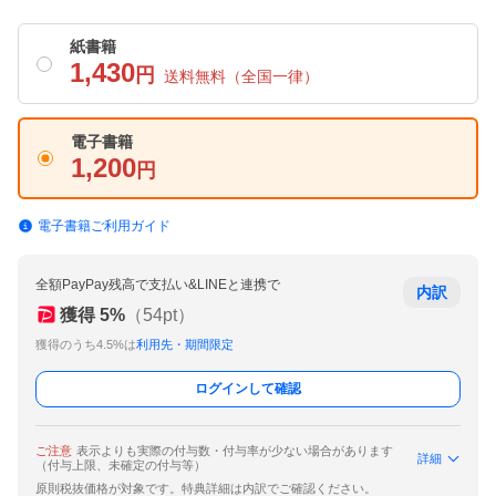
紙書籍
1,430
円
送料無料
（全国一律）
電子書籍
1,200
円
電子書籍ご利用ガイド
全額PayPay残高で支払い&LINEと連携で
内訳
獲得
5
%
（
54
pt）
獲得のうち4.5%は
利用先・期間限定
ログインして確認
ご注意
表示よりも実際の付与数・付与率が少ない場合があります
詳細
（付与上限、未確定の付与等）
原則税抜価格が対象です。特典詳細は内訳でご確認ください。