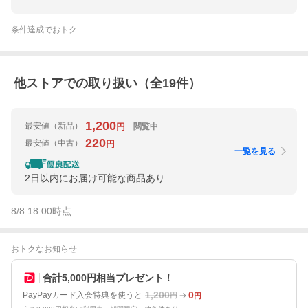
条件達成でおトク
他ストアでの取り扱い（全
19
件）
1,200
最安値
（新品）
閲覧中
円
220
最安値
（中古）
円
一覧を見る
2日以内にお届け可能な商品あり
8/8 18:00
時点
おトクなお知らせ
合計5,000円相当プレゼント！
1,200
0
PayPayカード入会特典を使うと
円
円