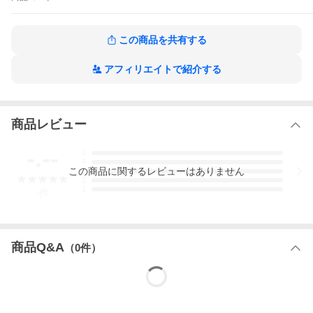
ぬかの修羅場で真剣勝負し、成功を収めてきた企業再生のプロフ
ェッショナル・冨山和彦氏。氏が率いる会社・経営共創基盤(IGPI)
のコンサルタントとともに、独自の「実践テクニック37」を初公
この商品を共有する
開!メーカー、小売・卸、通信、飲食ビジネスなど、具体的なエピ
ソードが満載で、物語を読むような感覚で理解できる。勤めてい
る会社は大丈夫か、取引先は……。日々、状況把握を求められ、
アフィリエイトで紹介する
「診断ミス」が許されない営業のリーダーに、必ず役立つ一冊。
IGPI流 経営分析のリアル・ノウハウの作品をもっと見る
商品レビュー
-.--
5
4
この
商品
に関するレビューはありません
3
2
1
-
件
商品Q&A
（
0
件）