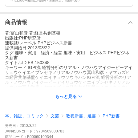
うち2,000円相当は利用先・期間限定。他条件あり
商品情報
著:冨山和彦 著:経営共創基盤
出版社:PHP研究所
連載誌/レーベル:PHPビジネス新書
提供開始日:2013/03/22
タグ:趣味・実用 経済・経営 趣味・実用 ビジネス PHPビジネ
ス新書
タイトルID:EB-150348
キーワード:IGPI流 経営分析のリアル・ノウハウアイジーピーアイ
リュウケイエイブンセキノリアルノウハウ冨山和彦トヤマカズヒ
コ経営共創基盤ケイエイキョウソウキバンIGPI流 経営分析のリア
ル・ノウハウアイジーピーアイリュウケイエイブンセキノリアル
ノウハウ冨山和彦トヤマカズヒコ経営共創基盤ケイエイキョウソ
ウキバン
もっと見る
A000109344
※当ストアの商品は、アプリでは購入できません。
冨山和彦
経営共創基盤
PHP研究所
本、雑誌、コミック
文芸
教養新書、選書
PHP新書
PHPビジネス新書
趣味・実用 経済・経営
趣味・実用 ビジネス
PHPビジネス新書
発売日：
2013/3/22
経営分析、財務分析の本は山ほどある。ただ、「机上の空論」で
終わるものも少なくない。「数字のウラ側を読み解く技術」を身
JAN/ISBNコード：
9784569800783
につけられる本書は、それらとは一線を画す。会社が生きるか死
商品
コード：
B00060109344