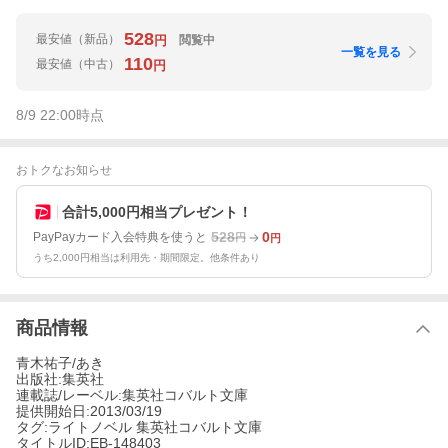
528
最安値
（新品）
閲覧中
円
一覧を見る
110
最安値
（中古）
円
8/9 22:00
時点
おトクなお知らせ
合計5,000円相当プレゼント！
528
0
PayPayカード入会特典を使うと
円
円
うち2,000円相当は利用先・期間限定。他条件あり
商品情報
青木祐子/あき
出版社:集英社
連載誌/レーベル:集英社コバルト文庫
提供開始日:2013/03/19
タグ:ライトノベル 集英社コバルト文庫
タイトルID:EB-148403