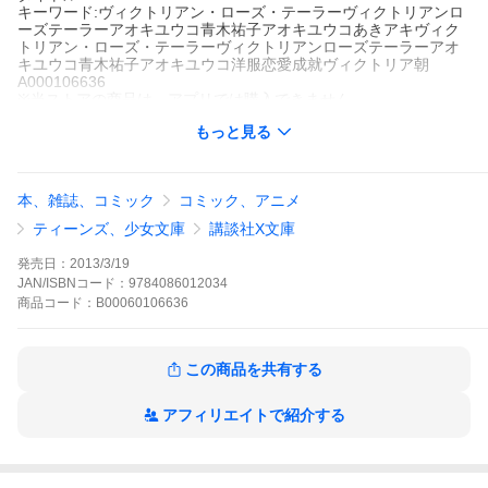
キーワード:ヴィクトリアン・ローズ・テーラーヴィクトリアンロ
ーズテーラーアオキユウコ青木祐子アオキユウコあきアキヴィク
トリアン・ローズ・テーラーヴィクトリアンローズテーラーアオ
キユウコ青木祐子アオキユウコ洋服恋愛成就ヴィクトリア朝
A000106636
※当ストアの商品は、アプリでは購入できません。
青木祐子
あき
もっと見る
集英社
集英社コバルト文庫
ライトノベル
集英社コバルト文庫
『薔薇色(ローズ・カラーズ)』の仕立人クリスは、青年貴族シャー
本、雑誌、コミック
コミック、アニメ
ロックとの恋をゆっくりと育てていた。だがある日『薔薇色』に
謎の男ギルレイが現れ、シリルという女性のドレスを注文する。
ティーンズ、少女文庫
講談社X文庫
クリスは採寸のためひとりでロンドンを訪れるが、指定されたの
はかつての『薔薇色』があった場所のすぐ近くだった。女優だと
発売日：
2013/3/19
いうシリルに振り回されるうち、闇のドレスに近づいていくクリ
JAN/ISBNコード：
9784086012034
ス。シャーロックも闇のドレスの真相を追って…!?
商品
コード：
B00060106636
ヴィクトリアン・ローズ・テーラーの作品をもっと見る
この商品を共有する
アフィリエイトで紹介する