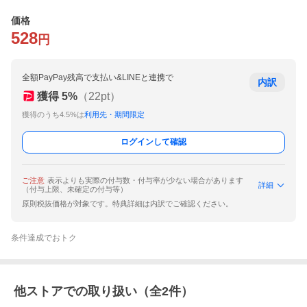
価格
528
円
全額PayPay残高で支払い&LINEと連携で
内訳
獲得
5
%
（
22
pt）
獲得のうち4.5%は
利用先・期間限定
ログインして確認
ご注意
表示よりも実際の付与数・付与率が少ない場合があります
詳細
（付与上限、未確定の付与等）
原則税抜価格が対象です。特典詳細は内訳でご確認ください。
条件達成でおトク
他ストアでの取り扱い（全
2
件）