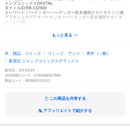
ャンプコミックスDIGITAL
タイトルID:EB-132900
キーワード:バーテンダーバーテンダー長友健篩ナガトモケンジ城
アラキジョウアラキバーテンダーバーテンダー長友健篩ナガトモ
ケンジ21巻
A000103121
※当ストアの商品は、アプリでは購入できません。
もっと見る
城アラキ
長友健篩
集英社
スーパージャンプ
長編マンガ
青年マンガ
仕事
料理
スーパージャンプ
ヤングジャン
本、雑誌、コミック
コミック、アニメ
青年（一般）
プコミックスDIGITAL
佐々倉溜と翼の店で、師・葛原の思いが分からないと悩みを打ち
集英社 ジャンプコミックスデラックス
明ける弟子・白石。そんな彼に出す佐々倉の一杯とは!?心を癒す
バーテンダーの『神のグラス』の物語、感動の最終巻…。
発売日：
2013/2/19
バーテンダーの作品をもっと見る
JAN/ISBNコード：
9784088587868
商品
コード：
B00060103121
この商品を共有する
アフィリエイトで紹介する