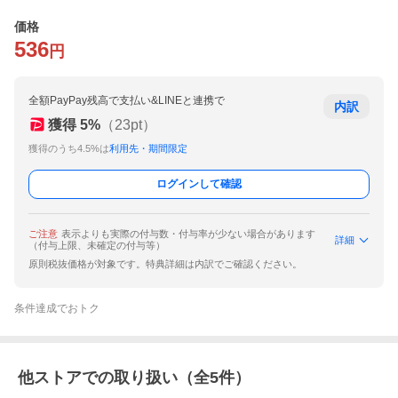
価格
536
円
全額PayPay残高で支払い&LINEと連携で
内訳
獲得
5
%
（
23
pt）
獲得のうち4.5%は
利用先・期間限定
ログインして確認
ご注意
表示よりも実際の付与数・付与率が少ない場合があります
詳細
（付与上限、未確定の付与等）
原則税抜価格が対象です。特典詳細は内訳でご確認ください。
条件達成でおトク
他ストアでの取り扱い（全
5
件）