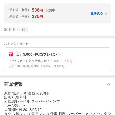
536
最安値
（新品）
閲覧中
円
一覧を見る
275
最安値
（中古）
円
8/10 10:00
時点
おトクなお知らせ
合計5,000円相当プレゼント！
536
0
PayPayカード入会特典を使うと
円
円
うち2,000円相当は利用先・期間限定。他条件あり
商品情報
原作:城アラキ 漫画:長友健篩
出版社:集英社
連載誌/レーベル:スーパージャンプ
ページ数:205
提供開始日:2013/02/19
タグ:長編マンガ 青年マンガ 仕事 料理 スーパージャンプ ヤングジ