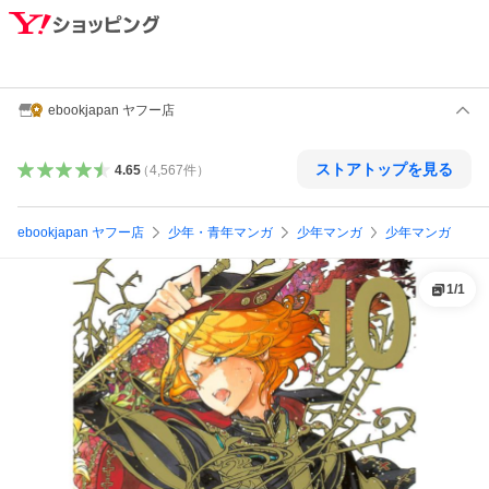
ebookjapan ヤフー店
ストアトップを見る
4.65
（
4,567
件
）
ebookjapan ヤフー店
少年・青年マンガ
少年マンガ
少年マンガ
1
/
1