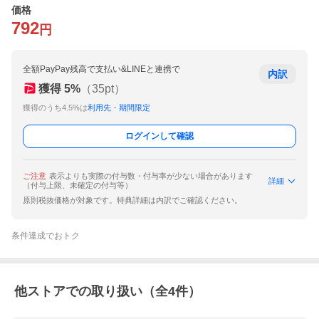
価格
792
円
全額PayPay残高で支払い&LINEと連携で
内訳
獲得
5
%
（
35
pt）
獲得のうち4.5%は
利用先・期間限定
ログインして確認
ご注意
表示よりも実際の付与数・付与率が少ない場合があります
詳細
（付与上限、未確定の付与等）
原則税抜価格が対象です。特典詳細は内訳でご確認ください。
条件達成でおトク
他ストアでの取り扱い（全
4
件）