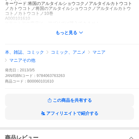
キーワード:将国のアルタイルショウコクノアルタイルカトウコト
ノカトウコトノ将国のアルタイルショウコクノアルタイルカトウ
コトノカトウコトノ10巻
A000101610
※当ストアの商品は、アプリでは購入できません。
カトウコトノ
もっと見る
講談社
月刊少年シリウス
少年マンガ
アクション
ファンタジー
月刊少年シリウス
マフムートの交渉により、ウラド王国との同盟がついに締結!だが
本、雑誌、コミック
コミック、アニメ
マニア
その矢先、帝国はスコグリオ公国に進軍を開始!ついにルメリアナ
大戦が開戦した!!これに対抗するべく、大トルキエ五将国と海の都
マニアその他
(ヴェネディック)、ウラド王国は対帝国同盟を結成!!一刻の猶予も
ない中、マフムートはさらなる協力国を求めて“ルメリアナの心
発売日：
2013/3/5
臓”地方へ向かう――。激動の覇権を握れ、マフムート!!
JAN/ISBNコード：
9784063763263
将国のアルタイルの作品をもっと見る
商品
コード：
B00060101610
この商品を共有する
アフィリエイトで紹介する
商品レビュー