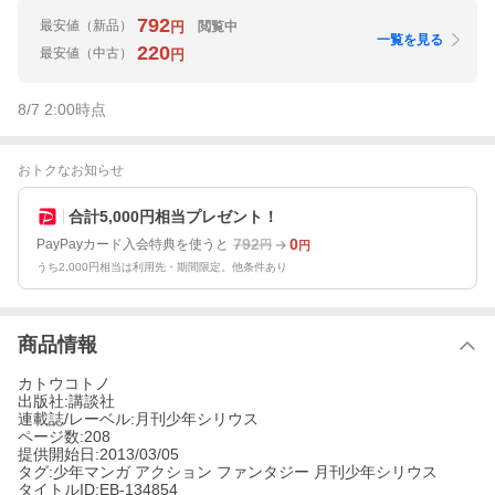
792
最安値
（新品）
閲覧中
円
一覧を見る
220
最安値
（中古）
円
8/7 2:00
時点
おトクなお知らせ
合計5,000円相当プレゼント！
792
0
PayPayカード入会特典を使うと
円
円
うち2,000円相当は利用先・期間限定。他条件あり
商品情報
カトウコトノ
出版社:講談社
連載誌/レーベル:月刊少年シリウス
ページ数:208
提供開始日:2013/03/05
タグ:少年マンガ アクション ファンタジー 月刊少年シリウス
タイトルID:EB-134854