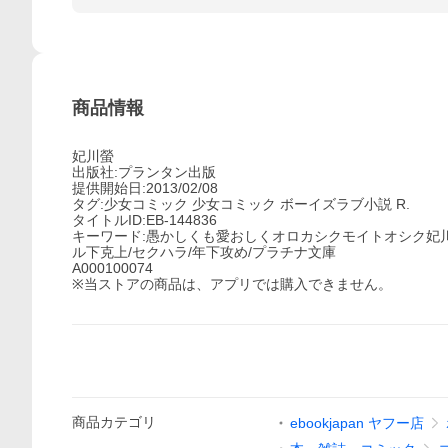
商品情報
妃川螢
出版社:プランタン出版
提供開始日:2013/02/08
タグ:少女コミック 少女コミック ボーイズラブ小説 R.
タイトルID:EB-144836
キーワード:愚かしくも愛おしくオロカシクモイトオシク妃
ル下克上/セクハラ/年下攻め/プラチナ文庫
A000100074
※当ストアの商品は、アプリでは購入できません。
商品
カテゴリ
ebookjapan ヤフー店