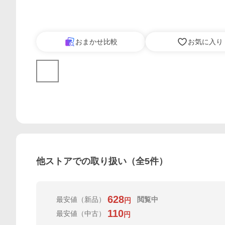
おまかせ比較
お気に入り
他ストアでの取り扱い（全
5
件）
628
最安値
（新品）
閲覧中
円
110
最安値
（中古）
円