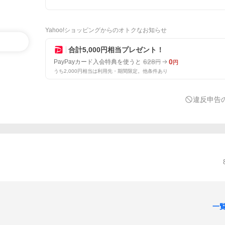
Yahoo!ショッピングからのオトクなお知らせ
合計5,000円相当プレゼント！
628
0
PayPayカード入会特典を使うと
円
円
うち2,000円相当は利用先・期間限定。他条件あり
違反申告
一