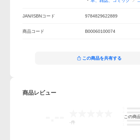
本、雑誌、コミック
JAN/ISBNコード
9784829622889
商品
コード
B00060100074
この商品を共有する
商品
レビュー
5
-.--
4
この
商
3
2
-
件
1