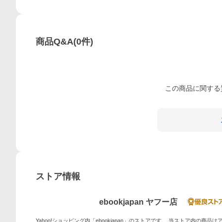
商品Q&A
(
0
件)
この
商品
に関する
ストア情報
ebookjapan ヤフー店
Yahoo!ショッピング内「ebookjapan」のストアです。 当ストア内の商