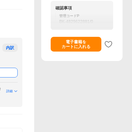
確認事項
管理コードP
BK-4829622881/0
電子書籍を
カートに入れる
内訳
付
詳細