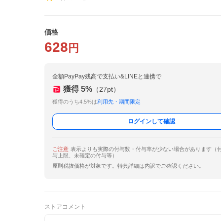
価格
628
円
全額PayPay残高で支払い&LINEと連携で
獲得
5
%
（
27
pt）
獲得のうち4.5%は
利用先・期間限定
ログインして確認
ご注意
表示よりも実際の付与数・付与率が少ない場合があります（
与上限、未確定の付与等）
原則税抜価格が対象です。特典詳細は内訳でご確認ください。
ストアコメント