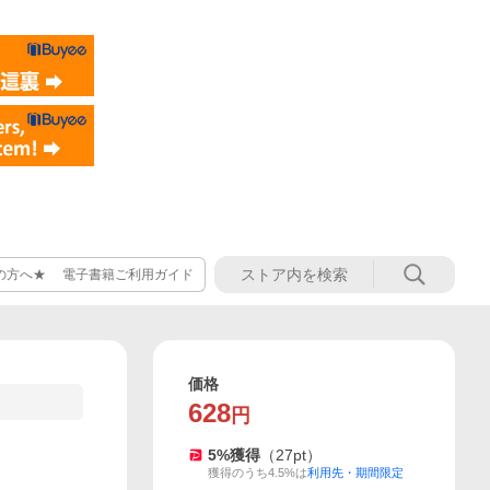
の方へ★ 電子書籍ご利用ガイド
価格
628
円
5
%獲得
（
27
pt）
獲得のうち4.5%は
利用先・期間限定