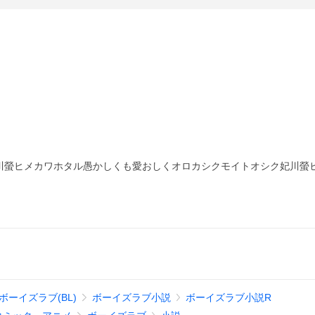
川螢ヒメカワホタル愚かしくも愛おしくオロカシクモイトオシク妃川螢
ボーイズラブ(BL)
ボーイズラブ小説
ボーイズラブ小説R