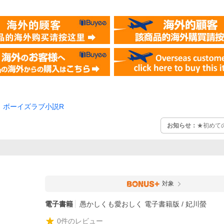
ボーイズラブ小説R
お知らせ：
★初めて
対象
電子書籍
愚かしくも愛おしく 電子書籍版 / 妃川螢
0
件のレビュー