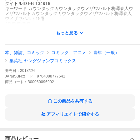
タイトルID:EB-134916
キーワード:カウンタックカウンタックウメザワハルト梅澤春人ウ
メザワハルトカウンタックカウンタックウメザワハルト梅澤春人
ウメザワハルト18巻
A000096902
※当ストアの商品は、アプリでは購入できません。
もっと見る
梅澤春人
集英社
週刊ヤングジャンプ
青年マンガ
アクション
メカニック
週刊ヤングジャンプ
ヤングジ
本、雑誌、コミック
コミック、アニメ
青年（一般）
ャンプコミックスDIGITAL
会社の契約を賭け、取引先のLP400を駆ってサディスティックな
集英社 ヤングジャンプコミックス
彩花のミウラに打ち勝たねばならない!!違和感を覚えるカウンタッ
クで舜は勝てるのか?BMWから落下したケータイから思いがけ
発売日：
2013/2/4
ず、美女との運が…!?
JAN/ISBNコード：
9784088777542
カウンタックの作品をもっと見る
商品
コード：
B00060096902
この商品を共有する
アフィリエイトで紹介する
商品レビュー