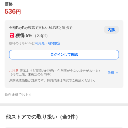
価格
536
円
全額PayPay残高で支払い&LINEと連携で
内訳
獲得
5
%
（
23
pt）
獲得のうち4.5%は
利用先・期間限定
ログインして確認
ご注意
表示よりも実際の付与数・付与率が少ない場合があります
詳細
（付与上限、未確定の付与等）
原則税抜価格が対象です。特典詳細は内訳でご確認ください。
条件達成でおトク
他ストアでの取り扱い（全
3
件）