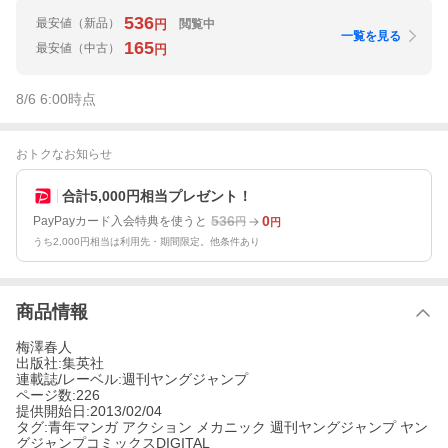
536
最安値
（新品）
閲覧中
円
一覧を見る
165
最安値
（中古）
円
8/6 6:00
時点
おトクなお知らせ
合計5,000円相当プレゼント！
536
0
PayPayカード入会特典を使うと
円
円
うち2,000円相当は利用先・期間限定。他条件あり
商品情報
梅澤春人
出版社:集英社
連載誌/レーベル:週刊ヤングジャンプ
ページ数:226
提供開始日:2013/02/04
タグ:青年マンガ アクション メカニック 週刊ヤングジャンプ ヤン
グジャンプコミックスDIGITAL