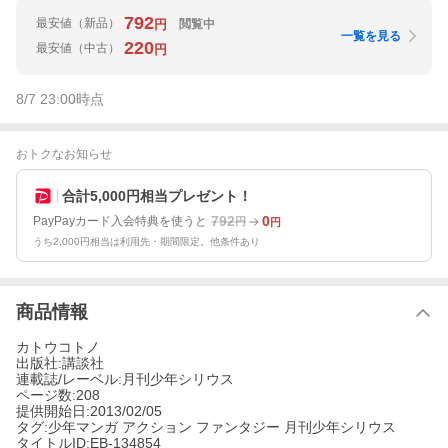
792
最安値
（新品）
閲覧中
円
一覧を見る
220
最安値
（中古）
円
8/7 23:00
時点
おトクなお知らせ
合計5,000円相当プレゼント！
792
0
PayPayカード入会特典を使うと
円
円
うち2,000円相当は利用先・期間限定。他条件あり
商品情報
カトウコトノ
出版社:講談社
連載誌/レーベル:月刊少年シリウス
ページ数:208
提供開始日:2013/02/05
タグ:少年マンガ アクション ファンタジー 月刊少年シリウス
タイトルID:EB-134854