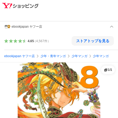
ebookjapan ヤフー店
ストアトップを見る
4.65
（
4,567
件
）
ebookjapan ヤフー店
少年・青年マンガ
少年マンガ
少年マンガ
1
/
1