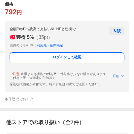
価格
792
円
全額PayPay残高で支払い&LINEと連携で
内訳
獲得
5
%
（
35
pt）
獲得のうち4.5%は
利用先・期間限定
ログインして確認
ご注意
表示よりも実際の付与数・付与率が少ない場合があります
詳細
（付与上限、未確定の付与等）
原則税抜価格が対象です。特典詳細は内訳でご確認ください。
条件達成でおトク
他ストアでの取り扱い（全
7
件）