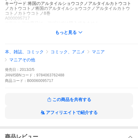
キーワード:将国のアルタイルショウコクノアルタイルカトウコト
ノカトウコトノ将国のアルタイルショウコクノアルタイルカトウ
コトノカトウコトノ8巻
A000095717
※当ストアの商品は、アプリでは購入できません。
カトウコトノ
もっと見る
講談社
月刊少年シリウス
少年マンガ
アクション
ファンタジー
月刊少年シリウス
バルトライン帝国のトルキエ侵攻を防げ!四将国の内乱で国力が低
本、雑誌、コミック
コミック、アニメ
マニア
下したトルキエ将国。今、帝国に攻められたら危ない!マフムート
は帝国と経済力で対抗すべく経済都市・銀色の都へ。そこで出会
マニアその他
ったのは、父親が亡くなり商人として生きていけなくなった少
女・ニキだった。武力を使わずに帝国の国力を奪い、トルキエを
発売日：
2013/2/5
優位に立たせる戦略とは?マフムートの才覚が冴え渡る!!
JAN/ISBNコード：
9784063762488
将国のアルタイルの作品をもっと見る
商品
コード：
B00060095717
この商品を共有する
アフィリエイトで紹介する
商品レビュー