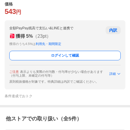
価格
543
円
全額PayPay残高で支払い&LINEと連携で
内訳
獲得
5
%
（
23
pt）
獲得のうち4.5%は
利用先・期間限定
ログインして確認
ご注意
表示よりも実際の付与数・付与率が少ない場合があります
詳細
（付与上限、未確定の付与等）
原則税抜価格が対象です。特典詳細は内訳でご確認ください。
条件達成でおトク
他ストアでの取り扱い（全
5
件）