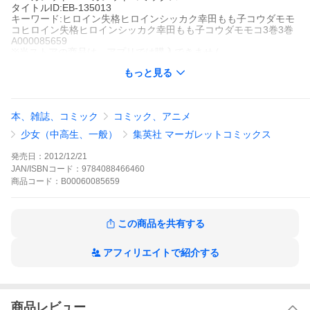
タイトルID:EB-135013
キーワード:ヒロイン失格ヒロインシッカク幸田もも子コウダモモ
コヒロイン失格ヒロインシッカク幸田もも子コウダモモコ3巻3巻
A000085659
※当ストアの商品は、アプリでは購入できません。
幸田もも子
もっと見る
集英社
別冊マーガレット
少女コミック
少女コミック ラブコメ
少女コミック 学園
別冊マー
ガレット
マーガレットコミックスDIGITAL
本、雑誌、コミック
コミック、アニメ
恋敵・安達さんを見習って、はとりは“王道ヒロイン”を目指すこと
に!ところが、弘光の従妹・萌の登場で計画はあっさり頓挫。いつ
少女（中高生、一般）
集英社 マーガレットコミックス
の間にやら「邪道ヒロイン」の道をまっしぐら…!?はとりの迷走
はまだまだ続く…。【収録作品】番外編ヒロイン合格
発売日：
2012/12/21
ヒロイン失格の作品をもっと見る
JAN/ISBNコード：
9784088466460
商品
コード：
B00060085659
この商品を共有する
アフィリエイトで紹介する
商品レビュー