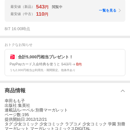
543
最安値
（新品）
閲覧中
円
一覧を見る
110
最安値
（中古）
円
8/7 16:00
時点
おトクなお知らせ
合計5,000円相当プレゼント！
543
0
PayPayカード入会特典を使うと
円
円
うち2,000円相当は利用先・期間限定。他条件あり
商品情報
幸田もも子
出版社:集英社
連載誌/レーベル:別冊マーガレット
ページ数:195
提供開始日:2012/12/21
タグ:少女コミック 少女コミック ラブコメ 少女コミック 学園 別冊
マーガレット マーガレットコミックスDIGITAL