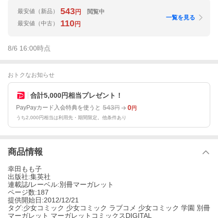
543
最安値
（新品）
閲覧中
円
一覧を見る
110
最安値
（中古）
円
8/6 16:00
時点
おトクなお知らせ
合計5,000円相当プレゼント！
543
0
PayPayカード入会特典を使うと
円
円
うち2,000円相当は利用先・期間限定。他条件あり
商品情報
幸田もも子
出版社:集英社
連載誌/レーベル:別冊マーガレット
ページ数:187
提供開始日:2012/12/21
タグ:少女コミック 少女コミック ラブコメ 少女コミック 学園 別冊
マーガレット マーガレットコミックスDIGITAL