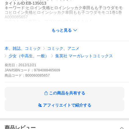
タイトルID:EB-135013
キーワード:ヒロイン失格ヒロインシッカク幸田もも子コウダモモ
コヒロイン失格ヒロインシッカク幸田もも子コウダモモコ1巻1巻
A000085657
※当ストアの商品は、アプリでは購入できません。
幸田もも子
もっと見る
集英社
別冊マーガレット
少女コミック
少女コミック ラブコメ
少女コミック 学園
別冊マー
ガレット
マーガレットコミックスDIGITAL
本、雑誌、コミック
コミック、アニメ
女の子は誰だって、自分が主人公の恋物語を夢みちゃうもの。は
とりも、いつか幼馴染みの利太と結ばれるはずだと信じ込んでい
少女（中高生、一般）
集英社 マーガレットコミックス
たが――世の中そんなに甘くない!恋に破れたオトメの七転八倒を
赤裸々に描く爆笑コメディー!
発売日：
2012/12/21
ヒロイン失格の作品をもっと見る
JAN/ISBNコード：
9784088465609
商品
コード：
B00060085657
この商品を共有する
アフィリエイトで紹介する
商品レビュー