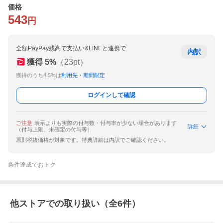
価格
543
円
全額PayPay残高で支払い&LINEと連携で
内訳
獲得
5
%
（
23
pt）
獲得のうち4.5%は
利用先・期間限定
ログインして確認
ご注意
表示よりも実際の付与数・付与率が少ない場合があります
詳細
（付与上限、未確定の付与等）
原則税抜価格が対象です。特典詳細は内訳でご確認ください。
条件達成でおトク
他ストアでの取り扱い（全
6
件）