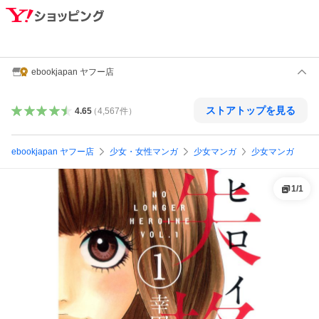
ebookjapan ヤフー店
ストアトップを見る
4.65
（
4,567
件
）
ebookjapan ヤフー店
少女・女性マンガ
少女マンガ
少女マンガ
1
/
1