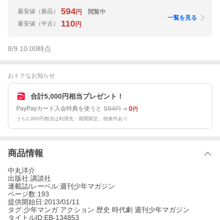
594
最安値
（新品）
閲覧中
円
一覧を見る
110
最安値
（中古）
円
8/9 10:00
時点
おトクなお知らせ
合計5,000円相当プレゼント！
594
0
PayPayカード入会特典を使うと
円
円
うち2,000円相当は利用先・期間限定。他条件あり
商品情報
中丸洋介
出版社:講談社
連載誌/レーベル:週刊少年マガジン
ページ数:193
提供開始日:2013/01/11
タグ:少年マンガ アクション 歴史 時代劇 週刊少年マガジン
タイトルID:EB-134853