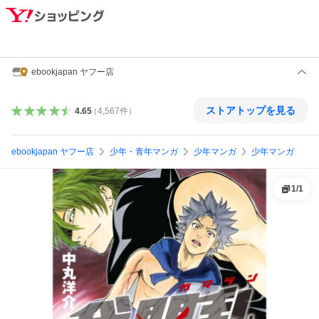
ebookjapan ヤフー店
ストアトップを見る
4.65
（
4,567
件
）
ebookjapan ヤフー店
少年・青年マンガ
少年マンガ
少年マンガ
1
/
1