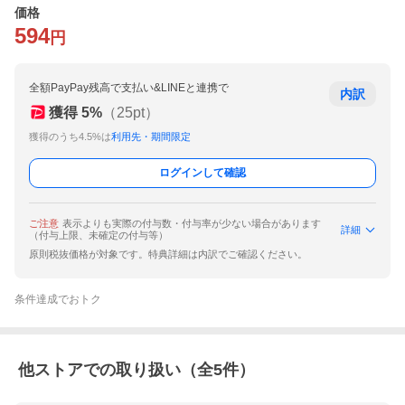
価格
594
円
全額PayPay残高で支払い&LINEと連携で
内訳
獲得
5
%
（
25
pt）
獲得のうち4.5%は
利用先・期間限定
ログインして確認
ご注意
表示よりも実際の付与数・付与率が少ない場合があります
詳細
（付与上限、未確定の付与等）
原則税抜価格が対象です。特典詳細は内訳でご確認ください。
条件達成でおトク
他ストアでの取り扱い（全
5
件）