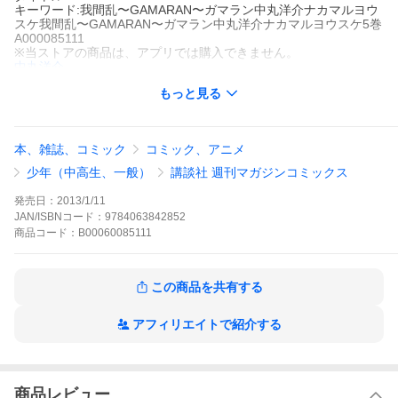
キーワード:我間乱〜GAMARAN〜ガマラン中丸洋介ナカマルヨウ
スケ我間乱〜GAMARAN〜ガマラン中丸洋介ナカマルヨウスケ5巻
A000085111
※当ストアの商品は、アプリでは購入できません。
中丸洋介
講談社
もっと見る
週刊少年マガジン
少年マンガ
アクション
歴史
時代劇
週刊少年マガジン
日本刀vs.鎖鎌vs.忍術――最強武術決定戦!!!三つ巴のバトル開始!!
――最強を競う“海原(うなばら)大仕合”は2回戦、藩主候補の首を
本、雑誌、コミック
コミック、アニメ
懸けた戦いとなった。勝ち上がった十流派は全て猛者ぞろい。大
亀(おおがめ)流は、鎖鎌の使い手“皆殺し”の卍卍(かさねまんじ)流
少年（中高生、一般）
講談社 週刊マガジンコミックス
に急襲される!さらには忍術を操る魂隠(たまがくし)流からの攻撃
で、直善(なおよし)を護りながらの戦いは、三つ巴の死闘とな
発売日：
2013/1/11
る……!
JAN/ISBNコード：
9784063842852
我間乱〜GAMARAN〜の作品をもっと見る
商品
コード：
B00060085111
この商品を共有する
アフィリエイトで紹介する
商品レビュー