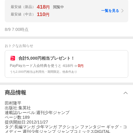
418
最安値
（新品）
閲覧中
円
一覧を見る
110
最安値
（中古）
円
8/9 7:00
時点
おトクなお知らせ
合計5,000円相当プレゼント！
418
0
PayPayカード入会特典を使うと
円
円
うち2,000円相当は利用先・期間限定。他条件あり
商品情報
田村隆平
出版社:集英社
連載誌/レーベル:週刊少年ジャンプ
ページ数:189
提供開始日:2012/11/27
タグ:長編マンガ 少年マンガ アクション ファンタジー ギャグ・コ
メディー 週刊少年ジャンプ ジャンプコミックスDIGITAL