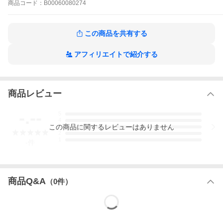
商品
コード：
B00060080274
この商品を共有する
アフィリエイトで紹介する
商品レビュー
-.--
5
4
この
商品
に関するレビューはありません
3
2
1
-
件
商品Q&A
（
0
件）