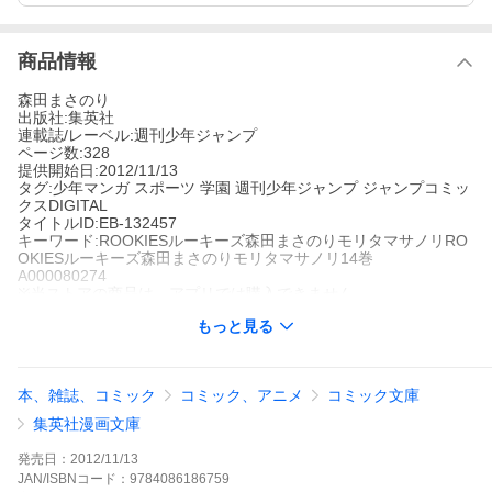
商品情報
森田まさのり
出版社:集英社
連載誌/レーベル:週刊少年ジャンプ
ページ数:328
提供開始日:2012/11/13
タグ:少年マンガ スポーツ 学園 週刊少年ジャンプ ジャンプコミッ
クスDIGITAL
タイトルID:EB-132457
キーワード:ROOKIESルーキーズ森田まさのりモリタマサノリRO
OKIESルーキーズ森田まさのりモリタマサノリ14巻
A000080274
※当ストアの商品は、アプリでは購入できません。
森田まさのり
もっと見る
集英社
週刊少年ジャンプ
少年マンガ
スポーツ
学園
週刊少年ジャンプ
ジャンプコミックス
DIGITAL
本、雑誌、コミック
コミック、アニメ
コミック文庫
【ページ数が多いビッグボリューム版!】第5回戦、因縁の目黒川
との試合前、目黒川OBに野球部が巻き込まれた乱闘騒ぎが明るみ
集英社漫画文庫
に出て、負けたら出場停止処分となる定めの二子玉川。支えの川
藤も欠き、更に怪我人続出でチームは絶体絶命の危機に!!崖っぷち
発売日：
2012/11/13
に立たされた二子玉川の運命は…!?涙と感動の完結巻!!
JAN/ISBNコード：
9784086186759
ROOKIESの作品をもっと見る