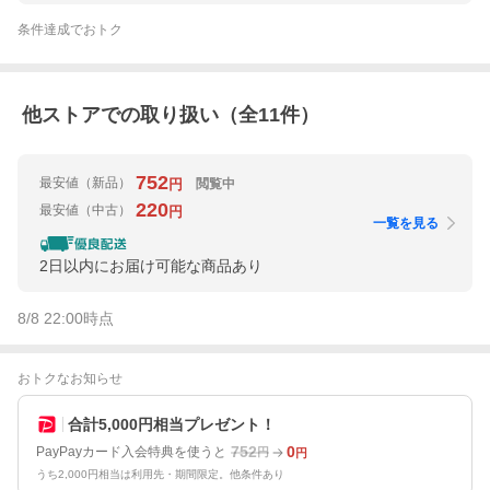
条件達成でおトク
他ストアでの取り扱い（全
11
件）
752
最安値
（新品）
閲覧中
円
220
最安値
（中古）
円
一覧を見る
2日以内にお届け可能な商品あり
8/8 22:00
時点
おトクなお知らせ
合計5,000円相当プレゼント！
752
0
PayPayカード入会特典を使うと
円
円
うち2,000円相当は利用先・期間限定。他条件あり