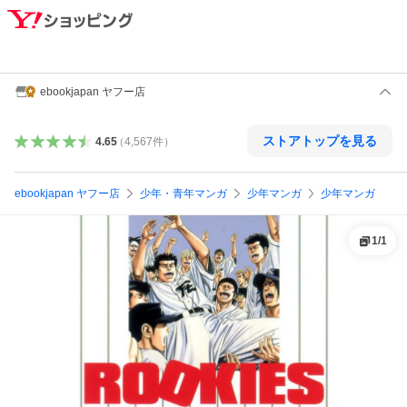
ebookjapan ヤフー店
ストアトップを見る
4.65
（
4,567
件
）
ebookjapan ヤフー店
少年・青年マンガ
少年マンガ
少年マンガ
1
/
1