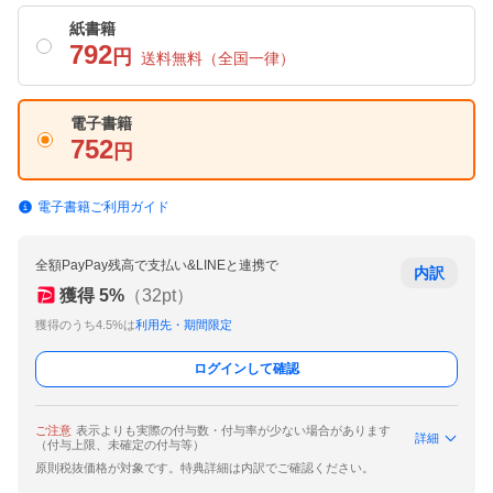
紙書籍
792
円
送料無料
（全国一律）
電子書籍
752
円
電子書籍ご利用ガイド
全額PayPay残高で支払い&LINEと連携で
内訳
獲得
5
%
（
32
pt）
獲得のうち4.5%は
利用先・期間限定
ログインして確認
ご注意
表示よりも実際の付与数・付与率が少ない場合があります
詳細
（付与上限、未確定の付与等）
原則税抜価格が対象です。特典詳細は内訳でご確認ください。