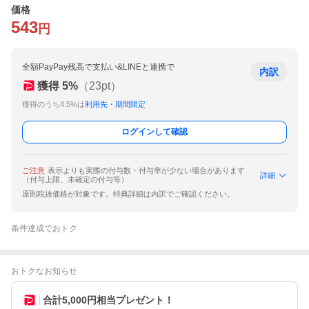
価格
543
円
全額PayPay残高で支払い&LINEと連携で
内訳
獲得
5
%
（
23
pt）
獲得のうち4.5%は
利用先・期間限定
ログインして確認
ご注意
表示よりも実際の付与数・付与率が少ない場合があります
詳細
（付与上限、未確定の付与等）
原則税抜価格が対象です。特典詳細は内訳でご確認ください。
条件達成でおトク
おトクなお知らせ
合計5,000円相当プレゼント！