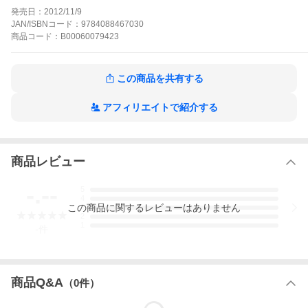
部活やクラス委員をやるのは全て就職のためのポイント稼ぎだと
発売日：
2012/11/9
いう松本に直は…!?また一度は直を振ったアルトの心には変化
JAN/ISBNコード：
9784088467030
が…。
商品
コード：
B00060079423
アスコーマーチ!の作品をもっと見る
この商品を共有する
アフィリエイトで紹介する
商品レビュー
-.--
5
4
この
商品
に関するレビューはありません
3
2
1
-
件
商品Q&A
（
0
件）