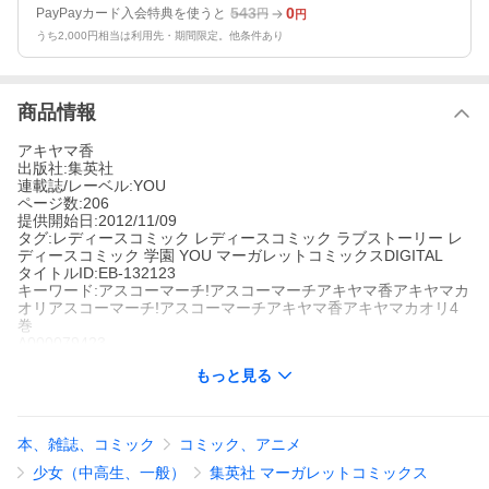
543
0
PayPayカード入会特典を使うと
円
円
うち2,000円相当は利用先・期間限定。他条件あり
商品情報
アキヤマ香
出版社:集英社
連載誌/レーベル:YOU
ページ数:206
提供開始日:2012/11/09
タグ:レディースコミック レディースコミック ラブストーリー レ
ディースコミック 学園 YOU マーガレットコミックスDIGITAL
タイトルID:EB-132123
キーワード:アスコーマーチ!アスコーマーチアキヤマ香アキヤマカ
オリアスコーマーチ!アスコーマーチアキヤマ香アキヤマカオリ4
巻
A000079423
※当ストアの商品は、アプリでは購入できません。
もっと見る
アキヤマ香
集英社
YOU
レディースコミック
レディースコミック ラブストーリー
レディ
本、雑誌、コミック
コミック、アニメ
ースコミック 学園
YOU
マーガレットコミックスDIGITAL
2年に進級した直たち。自分の未来は自分で選ぶ!2年で電子科に進
少女（中高生、一般）
集英社 マーガレットコミックス
級した直はそこで松本という男子と新しくクラスメイトになる。