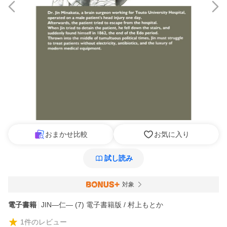
おまかせ比較
お気に入り
試し読み
対象
電子書籍
JIN―仁― (7) 電子書籍版 / 村上もとか
1
件のレビュー