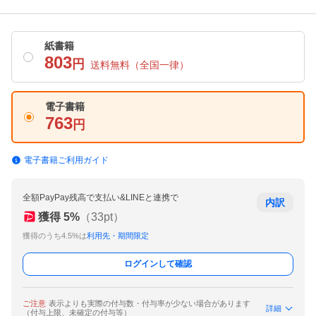
紙書籍
803
円
送料無料
（全国一律）
電子書籍
763
円
電子書籍ご利用ガイド
全額PayPay残高で支払い&LINEと連携で
内訳
獲得
5
%
（
33
pt）
獲得のうち4.5%は
利用先・期間限定
ログインして確認
ご注意
表示よりも実際の付与数・付与率が少ない場合があります
詳細
（付与上限、未確定の付与等）