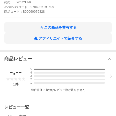
む。多紀元エンから依頼された川越藩への出張で、粉末ペニシリ
発売日：
2012/11/9
ンは役に立つのか?そして、道中の旅籠で仁は不思議な少女と出会
JAN/ISBNコード：
9784086191609
う…!?
商品
コード：
B00060079328
JIN―仁―の作品をもっと見る
この商品を共有する
アフィリエイトで紹介する
商品レビュー
-.--
5
4
3
2
1
1
件
総合評価に有効なレビュー数が足りません
レビュー一覧