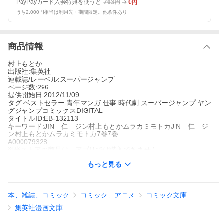
763
0
PayPayカード入会特典を使うと
円
円
うち2,000円相当は利用先・期間限定。他条件あり
商品情報
村上もとか
出版社:集英社
連載誌/レーベル:スーパージャンプ
ページ数:296
提供開始日:2012/11/09
タグ:ベストセラー 青年マンガ 仕事 時代劇 スーパージャンプ ヤン
グジャンプコミックスDIGITAL
タイトルID:EB-132113
キーワード:JIN―仁―ジン村上もとかムラカミモトカJIN―仁―ジ
ン村上もとかムラカミモトカ7巻7巻
A000079328
※当ストアの商品は、アプリでは購入できません。
村上もとか
もっと見る
集英社
スーパージャンプ
ベストセラー
青年マンガ
仕事
時代劇
スーパージャンプ
ヤングジ
ャンプコミックスDIGITAL
本、雑誌、コミック
コミック、アニメ
コミック文庫
【ページ数が多いビッグボリューム版!】鉛中毒の歌舞伎役者・吉
十郎を最後の舞台に立たせ、肘を壊した名力士・陣幕も土俵へ返
集英社漫画文庫
り咲かせた南方仁は、ペニシリンの運搬を容易にする粉末化に挑