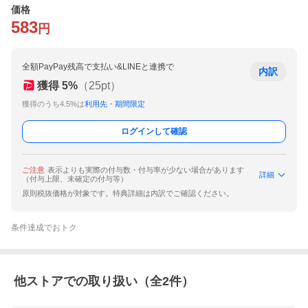
価格
583
円
全額PayPay残高で支払い&LINEと連携で
内訳
獲得
5
%
（
25
pt）
獲得のうち4.5%は
利用先・期間限定
ログインして確認
ご注意
表示よりも実際の付与数・付与率が少ない場合があります
詳細
（付与上限、未確定の付与等）
原則税抜価格が対象です。特典詳細は内訳でご確認ください。
条件達成でおトク
他ストアでの取り扱い（全
2
件）