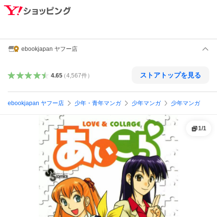
ebookjapan ヤフー店
ストアトップを見る
4.65
（
4,567
件
）
ebookjapan ヤフー店
少年・青年マンガ
少年マンガ
少年マンガ
1
/
1