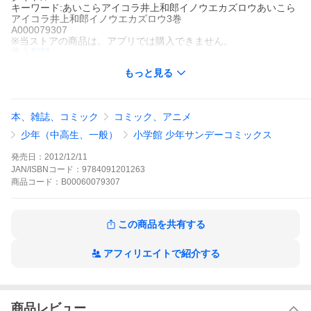
キーワード:あいこらアイコラ井上和郎イノウエカズロウあいこら
アイコラ井上和郎イノウエカズロウ3巻
A000079307
※当ストアの商品は、アプリでは購入できません。
井上和郎
小学館
もっと見る
少年サンデー
少年マンガ
ラブコメ
学園
少年サンデー
理想的な足に踏まれることを求めて、日々満員電車に乗り続ける
フェチ中年・足塚不二彦。ある日、駅で見かけた雨柳先生の足に
本、雑誌、コミック
コミック、アニメ
一目惚れした足塚は、路上に寝転がって彼女を待ち受けるが、偶
然現れたハチベエに妨害されてしまう。やむなく足塚は、ハチベ
少年（中高生、一般）
小学館 少年サンデーコミックス
エに事情を話して協力を請うが、それを聞いたハチベエも踏まれ
てみたいと思うようになり…。
発売日：
2012/12/11
あいこらの作品をもっと見る
JAN/ISBNコード：
9784091201263
商品
コード：
B00060079307
この商品を共有する
アフィリエイトで紹介する
商品レビュー