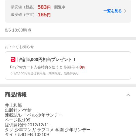
583
最安値
（新品）
閲覧中
円
一覧を見る
165
最安値
（中古）
円
8/6 18:00
時点
おトクなお知らせ
合計5,000円相当プレゼント！
583
0
PayPayカード入会特典を使うと
円
円
うち2,000円相当は利用先・期間限定。他条件あり
商品情報
井上和郎
出版社:小学館
連載誌/レーベル:少年サンデー
ページ数:199
提供開始日:2012/12/11
タグ:少年マンガ ラブコメ 学園 少年サンデー
タイトルID:EB-132109