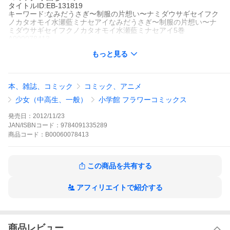
タイトルID:EB-131819
キーワード:なみだうさぎ〜制服の片想い〜ナミダウサギセイフク
ノカタオモイ水瀬藍ミナセアイなみだうさぎ〜制服の片想い〜ナ
ミダウサギセイフクノカタオモイ水瀬藍ミナセアイ5巻
A000078413
※当ストアの商品は、アプリでは購入できません。
もっと見る
水瀬藍
小学館
少コミ
長編マンガ
少女コミック
少女コミック ラブストーリー
少女コミ
本、雑誌、コミック
コミック、アニメ
ック 学園
少コミ
鳴海から告白された!桃花も「好き」と応えて2人は両想い。で
少女（中高生、一般）
小学館 フラワーコミックス
も、これでつき合うことになるの?告白はされたけど、つき合おう
とは言われてないよ…。恋愛初心者の桃花にはわからないことが
発売日：
2012/11/23
いっぱい。そんな桃花の前に萌愛が…!「空くんをとらないで」と
JAN/ISBNコード：
9784091335289
言われた桃花は…!?
商品
コード：
B00060078413
なみだうさぎ〜制服の片想い〜の作品をもっと見る
この商品を共有する
アフィリエイトで紹介する
商品レビュー