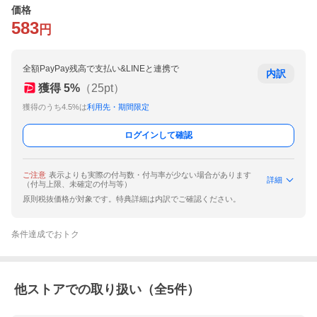
価格
583
円
全額PayPay残高で支払い&LINEと連携で
内訳
獲得
5
%
（
25
pt）
獲得のうち4.5%は
利用先・期間限定
ログインして確認
ご注意
表示よりも実際の付与数・付与率が少ない場合があります
詳細
（付与上限、未確定の付与等）
原則税抜価格が対象です。特典詳細は内訳でご確認ください。
条件達成でおトク
他ストアでの取り扱い（全
5
件）