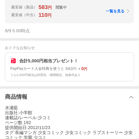
583
最安値
（新品）
閲覧中
円
一覧を見る
110
最安値
（中古）
円
8/9 5:00
時点
おトクなお知らせ
合計5,000円相当プレゼント！
583
0
PayPayカード入会特典を使うと
円
円
うち2,000円相当は利用先・期間限定。他条件あり
商品情報
水瀬藍
出版社:小学館
連載誌/レーベル:少コミ
ページ数:192
提供開始日:2012/11/23
タグ:長編マンガ 少女コミック 少女コミック ラブストーリー 少女
コミック 学園 少コミ