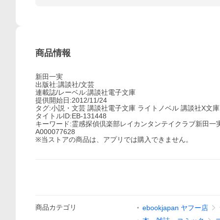
商品情報
新田一実
出版社:講談社/文芸
連載誌/レーベル:講談社電子文庫
提供開始日:2012/11/24
タグ:小説・文芸 講談社電子文庫 ライトノベル 講談社X文庫
タイトルID:EB-131448
キーワード:霊感探偵倶楽部レイカンタンテイクラブ新田一
A000077628
※当ストアの商品は、アプリでは購入できません。
商品
カテゴリ
ebookjapan ヤフー店