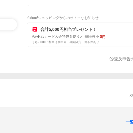
Yahoo!ショッピングからのオトクなお知らせ
合計5,000円相当プレゼント！
605
0
PayPayカード入会特典を使うと
円
円
うち2,000円相当は利用先・期間限定。他条件あり
違反申告
8
一