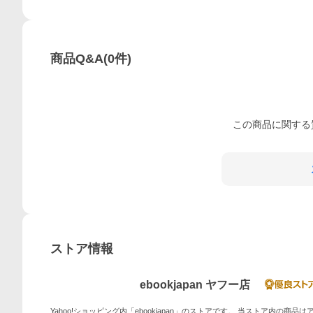
商品Q&A
(
0
件)
この
商品
に関する
ストア情報
ebookjapan ヤフー店
Yahoo!ショッピング内「ebookjapan」のストアです。 当ストア内の商