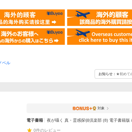
ノベル
お知らせ：
★初めて
対象
電子書籍
夜が囁く 真・霊感探偵倶楽部 (8) 電子書籍版 
0
件のレビュー