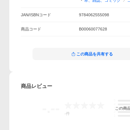
本、雑誌、コミック
JAN/ISBNコード
9784062555098
商品
コード
B00060077628
この商品を共有する
商品
レビュー
5
-.--
4
この
商
3
2
-
件
1