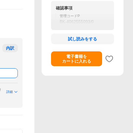
確認事項
管理コードP
BK-4062555093/0
試し読みをする
内訳
電子書籍を
カートに入れる
付
詳細