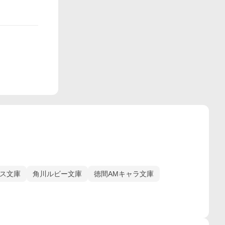
ス文庫
角川ルビー文庫
徳間AMキャラ文庫