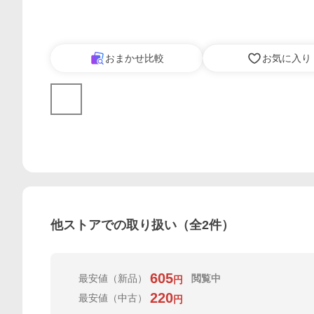
おまかせ比較
お気に入り
他ストアでの取り扱い（全
2
件）
605
最安値
（新品）
閲覧中
円
220
最安値
（中古）
円