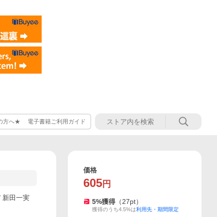
の方へ★ 電子書籍ご利用ガイド
価格
605
円
/ 新田一実
5
%獲得
（
27
pt）
獲得のうち4.5%は
利用先・期間限定