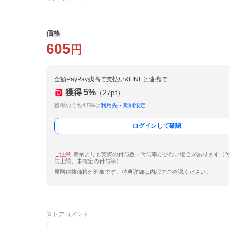
価格
605
円
全額PayPay残高で支払い&LINEと連携で
獲得
5
%
（
27
pt）
獲得のうち4.5%は
利用先・期間限定
ログインして確認
ご注意
表示よりも実際の付与数・付与率が少ない場合があります（
与上限、未確定の付与等）
原則税抜価格が対象です。特典詳細は内訳でご確認ください。
ストアコメント