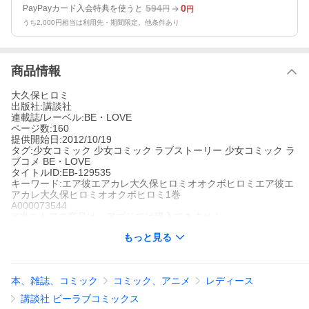
594
0
PayPayカード入会特典を使うと
円
円
うち2,000円相当は利用先・期間限定。他条件あり
商品情報
大久保ヒロミ
出版社:講談社
連載誌/レーベル:BE・LOVE
ページ数:160
提供開始日:2012/10/19
タグ:少女コミック 少女コミック ラブストーリー 少女コミック ラ
ブコメ BE・LOVE
タイトルID:EB-129535
キーワード:エア彼エアカレ大久保ヒロミオオクボヒロミエア彼エ
アカレ大久保ヒロミオオクボヒロミ1巻
A000073544
※当ストアの商品は、アプリでは購入できません。
大久保ヒロミ
もっと見る
講談社
BE・LOVE
少女コミック
少女コミック ラブストーリー
少女コミック ラブコ
メ
BE・LOVE
本、雑誌、コミック
コミック、アニメ
レディース
彼氏いない歴29年の園城寺・リア・不二子・29歳! 超絶美人の長
身ハーフ美女ながら、いじめのトラウマから、超絶自虐家
講談社 ビーラブコミックス
に……。脳内に彼氏を作って早5年! そんな引っ込み思案のリアが