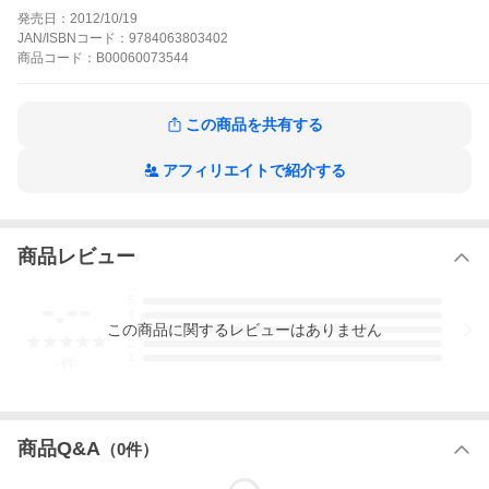
東京の恋愛セレブに囲まれて……。絶対笑える超絶コメディー! *
発売日：
2012/10/19
一部加筆修正あり
JAN/ISBNコード：
9784063803402
エア彼の作品をもっと見る
商品
コード：
B00060073544
この商品を共有する
アフィリエイトで紹介する
商品レビュー
-.--
5
4
この
商品
に関するレビューはありません
3
2
1
-
件
商品Q&A
（
0
件）