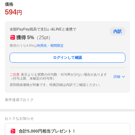
価格
594
円
全額PayPay残高で支払い&LINEと連携で
内訳
獲得
5
%
（
25
pt）
獲得のうち4.5%は
利用先・期間限定
ログインして確認
ご注意
表示よりも実際の付与数・付与率が少ない場合があります
詳細
（付与上限、未確定の付与等）
原則税抜価格が対象です。特典詳細は内訳でご確認ください。
条件達成でおトク
おトクなお知らせ
合計5,000円相当プレゼント！