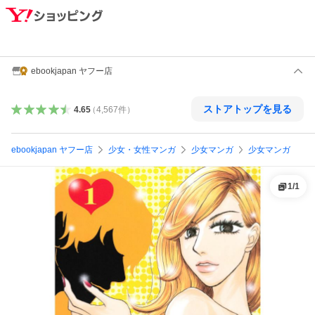
ebookjapan ヤフー店
ストアトップを見る
4.65
（
4,567
件
）
ebookjapan ヤフー店
少女・女性マンガ
少女マンガ
少女マンガ
1
/
1