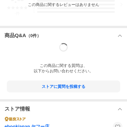
4
この
商品
に関するレビューはありません
3
2
1
-
件
商品Q&A
（
0
件）
この
商品
に関する質問は、
以下からお問い合わせください。
ストアに質問を投稿する
ストア情報
ebookjapan ヤフー店