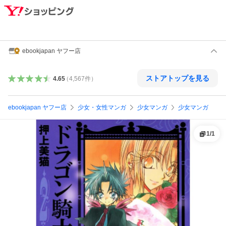
ebookjapan ヤフー店
ストアトップを見る
4.65
（
4,567
件
）
ebookjapan ヤフー店
少女・女性マンガ
少女マンガ
少女マンガ
1
/
1