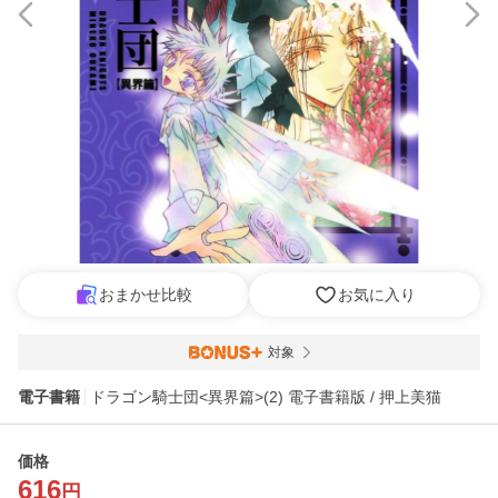
おまかせ比較
お気に入り
対象
電子書籍
ドラゴン騎士団<異界篇>(2) 電子書籍版 / 押上美猫
価格
616
円