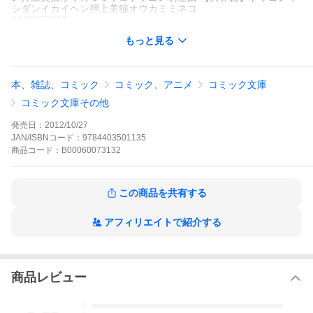
シダンイカイヘン押上美猫オウカミミネコ
A000073132
※当ストアの商品は、アプリでは購入できません。
もっと見る
押上美猫
新書館
Wings
少女コミック
少女コミック ファンタジー
少女コミック ヒーロ
本、雑誌、コミック
コミック、アニメ
コミック文庫
ー・ヒロイン
Wings
ドラゴン騎士団シリーズ
竜帝軍への攻撃を止めるために、セシアは自らの身をナディルの
コミック文庫その他
もとに差し出した。その行動がナディル軍の力を強めるとも知ら
ずに――。一方、彼女を救うために異界(カイナルディア)へとやっ
発売日：
2012/10/27
てきたドラゴン騎士団三人の前には、精霊族の姫・ティントレッ
JAN/ISBNコード：
9784403501135
トがふたり、少女の姿で現れて!?謎が謎を呼ぶ異界篇、第二弾!!
商品
コード：
B00060073132
ドラゴン騎士団 【異界篇】の作品をもっと見る
この商品を共有する
アフィリエイトで紹介する
商品レビュー
-.--
5