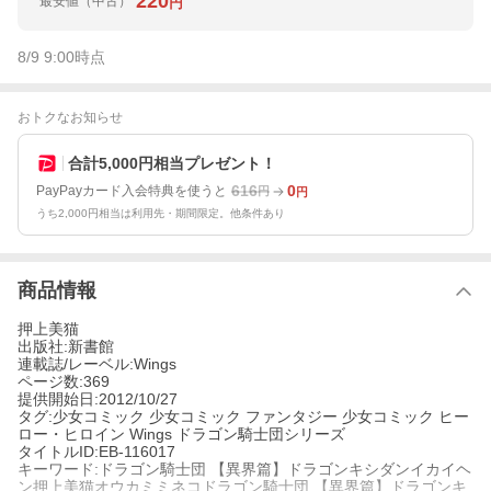
220
最安値
（中古）
円
8/9 9:00
時点
おトクなお知らせ
合計5,000円相当プレゼント！
616
0
PayPayカード入会特典を使うと
円
円
うち2,000円相当は利用先・期間限定。他条件あり
商品情報
押上美猫
出版社:新書館
連載誌/レーベル:Wings
ページ数:369
提供開始日:2012/10/27
タグ:少女コミック 少女コミック ファンタジー 少女コミック ヒー
ロー・ヒロイン Wings ドラゴン騎士団シリーズ
タイトルID:EB-116017
キーワード:ドラゴン騎士団 【異界篇】ドラゴンキシダンイカイヘ
ン押上美猫オウカミミネコドラゴン騎士団 【異界篇】ドラゴンキ