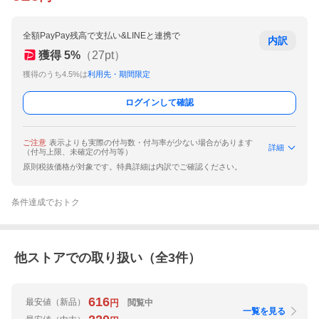
全額PayPay残高で支払い&LINEと連携で
内訳
獲得
5
%
（
27
pt）
獲得のうち4.5%は
利用先・期間限定
ログインして確認
ご注意
表示よりも実際の付与数・付与率が少ない場合があります
詳細
（付与上限、未確定の付与等）
原則税抜価格が対象です。特典詳細は内訳でご確認ください。
条件達成でおトク
他ストアでの取り扱い（全
3
件）
616
最安値
（新品）
閲覧中
円
一覧を見る