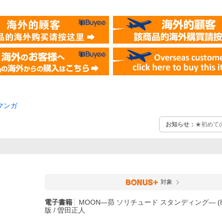
マンガ
お知らせ：
★初めて
対象
電子書籍
MOON―昴 ソリチュード スタンディング― (8
版 / 曽田正人