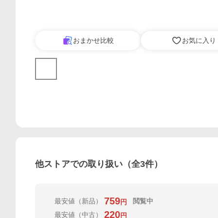
おまかせ比較
お気に入り
他ストアでの取り扱い（全
3
件）
759
最安値
（新品）
閲覧中
円
220
最安値
（中古）
円