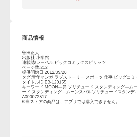
商品情報
曽田正人
出版社:小学館
連載誌/レーベル:ビッグコミックスピリッツ
ページ数:212
提供開始日:2012/09/28
タグ:青年マンガ ラブストーリー スポーツ 仕事 ビッグコ
タイトルID:EB-129155
キーワード:MOON―昴 ソリチュード スタンディング―
ード スタンディング―ムーンスバルソリチュードスタンデ
A000072517
※当ストアの商品は、アプリでは購入できません。