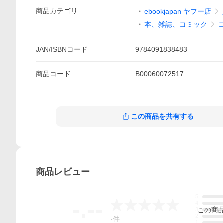
商品
カテゴリ
ebookjapan ヤフー店
本、雑誌、コミック
JAN/ISBNコード
9784091838483
商品
コード
B00060072517
この商品を共有する
商品
レビュー
5
-.--
4
この
商
3
2
-
件
1