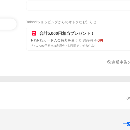
Yahoo!ショッピングからのオトクなお知らせ
合計5,000円相当プレゼント！
759
0
PayPayカード入会特典を使うと
円
円
うち2,000円相当は利用先・期間限定。他条件あり
違反申告
8
一