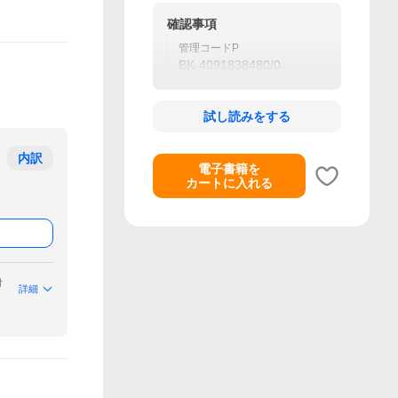
確認事項
管理コードP
BK-4091838480/0
試し読みをする
内訳
電子書籍を
カートに入れる
付
詳細