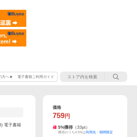
の方へ★ 電子書籍ご利用ガイド
価格
759
円
) 電子書籍
5
%獲得
（
33
pt）
獲得のうち4.5%は
利用先・期間限定