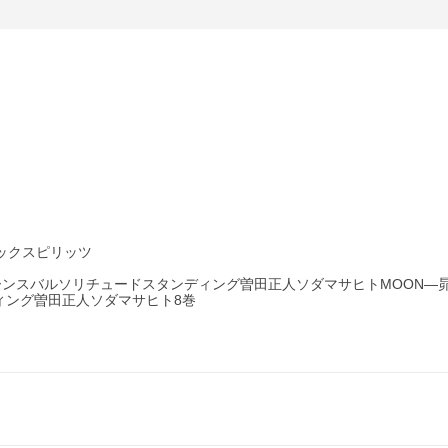
ミックスピリッツ
ムーンスバルソリチュードスタンディング曽田正人ソダマサヒトMOON―昴
ィング曽田正人ソダマサヒト8巻