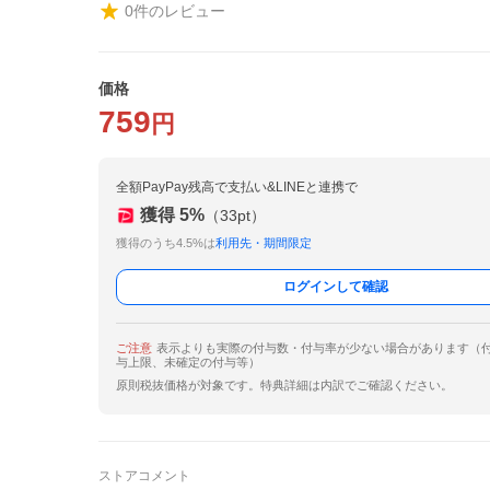
0
件のレビュー
価格
759
円
全額PayPay残高で支払い&LINEと連携で
獲得
5
%
（
33
pt）
獲得のうち4.5%は
利用先・期間限定
ログインして確認
ご注意
表示よりも実際の付与数・付与率が少ない場合があります（
与上限、未確定の付与等）
原則税抜価格が対象です。特典詳細は内訳でご確認ください。
ストアコメント