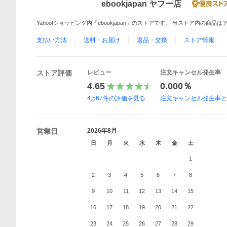
ebookjapan ヤフー店
Yahoo!ショッピング内「ebookjapan」のストアです。 当ストア内の商
支払い方法
送料・お届け
返品・交換
ストア情報
ストア評価
レビュー
注文キャンセル発生率
4.65
0.000％
4,567
件の評価を見る
注文キャンセル発生率
営業日
2026年8月
日
月
火
水
木
金
土
1
2
3
4
5
6
7
8
9
10
11
12
13
14
15
16
17
18
19
20
21
22
23
24
25
26
27
28
29