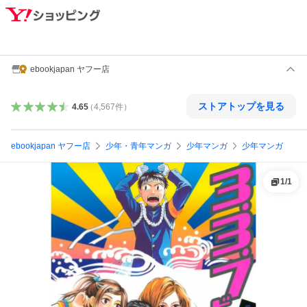
ebookjapan ヤフー店
ストアトップを見る
4.65
（
4,567
件
）
ebookjapan ヤフー店
少年・青年マンガ
少年マンガ
少年マンガ
1
/
1