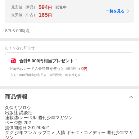
594
最安値
（新品）
閲覧中
円
一覧を見る
165
最安値
（中古）
円
8/9 6:00
時点
おトクなお知らせ
合計5,000円相当プレゼント！
594
0
PayPayカード入会特典を使うと
円
円
うち2,000円相当は利用先・期間限定。他条件あり
商品情報
久保ミツロウ
出版社:講談社
連載誌/レーベル:週刊少年マガジン
ページ数:202
提供開始日:2012/08/21
タグ:少年マンガ ラブコメ 人情 ギャグ・コメディー 週刊少年マガ
ジン