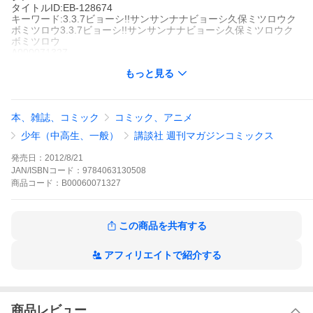
タイトルID:EB-128674
キーワード:3.3.7ビョーシ!!サンサンナナビョーシ久保ミツロウク
ボミツロウ3.3.7ビョーシ!!サンサンナナビョーシ久保ミツロウク
ボミツロウ
A000071327
※当ストアの商品は、アプリでは購入できません。
もっと見る
久保ミツロウ
講談社
週刊少年マガジン
少年マンガ
ラブコメ
人情
ギャグ・コメディー
週刊少年マガジン
本、雑誌、コミック
コミック、アニメ
応援が生きがいの純情ボーイ福田新一(ふくだ・しんいち)は、応援
団長としての最後の夏を終え、いよいよ受験態勢に突入した。し
少年（中高生、一般）
講談社 週刊マガジンコミックス
かし、何をやりたいのかわからず、悪友に誘われるまま東京・新
宿に行くことに!女の子との突然の出会いで都会の渦に巻き込ま
発売日：
2012/8/21
れ……新宿のトップホスト・ウメさんちに居候!?新宿の街に集ま
JAN/ISBNコード：
9784063130508
るいろんな人の人生を応援します。もちろん女の子だって!
商品
コード：
B00060071327
3.3.7ビョーシ!!の作品をもっと見る
この商品を共有する
アフィリエイトで紹介する
商品レビュー