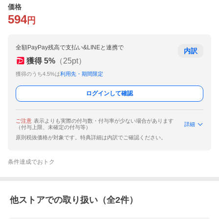
価格
594
円
全額PayPay残高で支払い&LINEと連携で
内訳
獲得
5
%
（
25
pt）
獲得のうち4.5%は
利用先・期間限定
ログインして確認
ご注意
表示よりも実際の付与数・付与率が少ない場合があります
詳細
（付与上限、未確定の付与等）
原則税抜価格が対象です。特典詳細は内訳でご確認ください。
条件達成でおトク
他ストアでの取り扱い（全
2
件）