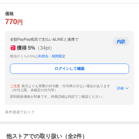
価格
770
円
全額PayPay残高で支払い&LINEと連携で
内訳
獲得
5
%
（
34
pt）
獲得のうち4.5%は
利用先・期間限定
ログインして確認
ご注意
表示よりも実際の付与数・付与率が少ない場合があります
詳細
（付与上限、未確定の付与等）
原則税抜価格が対象です。特典詳細は内訳でご確認ください。
条件達成でおトク
他ストアでの取り扱い（全
2
件）