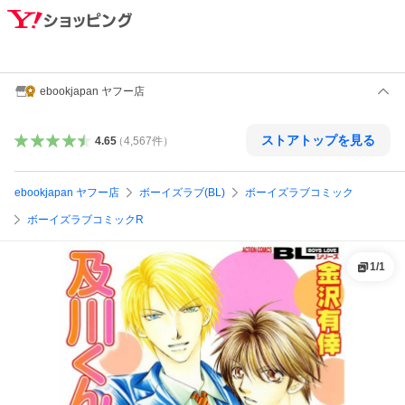
ebookjapan ヤフー店
ストアトップを見る
4.65
（
4,567
件
）
ebookjapan ヤフー店
ボーイズラブ(BL)
ボーイズラブコミック
ボーイズラブコミックR
1
/
1