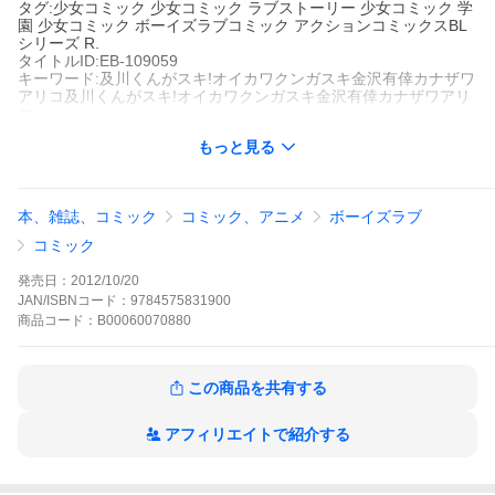
タグ:少女コミック 少女コミック ラブストーリー 少女コミック 学
園 少女コミック ボーイズラブコミック アクションコミックスBL
シリーズ R.
タイトルID:EB-109059
キーワード:及川くんがスキ!オイカワクンガスキ金沢有倖カナザワ
アリコ及川くんがスキ!オイカワクンガスキ金沢有倖カナザワアリ
コ
A000070880
もっと見る
※当ストアの商品は、アプリでは購入できません。
金沢有倖
秋水社
アクションコミックスBLシリーズ
本、雑誌、コミック
コミック、アニメ
ボーイズラブ
少女コミック
少女コミック ラブストーリー
少女コミック 学園
少
女コミック ボーイズラブコミック
アクションコミックスBLシリ
コミック
ーズ
R.
本作は『GUST』で連載していた学園ラブコメ作品「ヒミツの及
発売日：
2012/10/20
川くん」のパロディ作ともいえる単行本未収録のサイドストーリ
JAN/ISBNコード：
9784575831900
ー。修学旅行が舞台の18ページ描き下ろしも期待度大の仕上がり
商品
コード：
B00060070880
です。他の収録作は人気シリーズ『千石学園生徒会』の時代物バ
ージョン2本立て+オリジナル時代物作品と、江戸&雅な恋物語イ
メージで読者を魅了します。
及川くんがスキ!の作品をもっと見る
この商品を共有する
アフィリエイトで紹介する