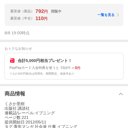
792
最安値
（新品）
閲覧中
円
一覧を見る
110
最安値
（中古）
円
8/8 19:00
時点
おトクなお知らせ
合計5,000円相当プレゼント！
792
0
PayPayカード入会特典を使うと
円
円
うち2,000円相当は利用先・期間限定。他条件あり
商品情報
くさか里樹
出版社:講談社
連載誌/レーベル:イブニング
ページ数:221
提供開始日:2012/05/11
タグ:青年マンガ 社会派 仕事 イブニング