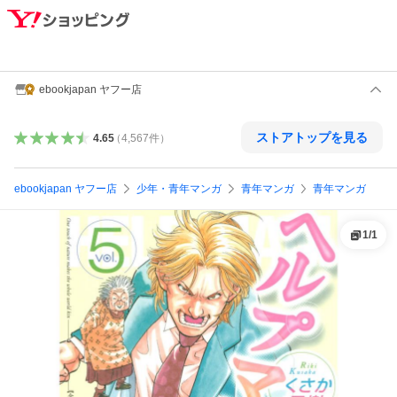
ebookjapan ヤフー店
ストアトップを見る
4.65
（
4,567
件
）
ebookjapan ヤフー店
少年・青年マンガ
青年マンガ
青年マンガ
1
/
1