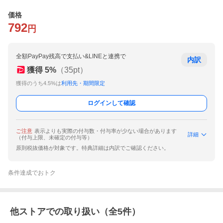
価格
792
円
全額PayPay残高で支払い&LINEと連携で
内訳
獲得
5
%
（
35
pt）
獲得のうち4.5%は
利用先・期間限定
ログインして確認
ご注意
表示よりも実際の付与数・付与率が少ない場合があります
詳細
（付与上限、未確定の付与等）
原則税抜価格が対象です。特典詳細は内訳でご確認ください。
条件達成でおトク
他ストアでの取り扱い（全
5
件）