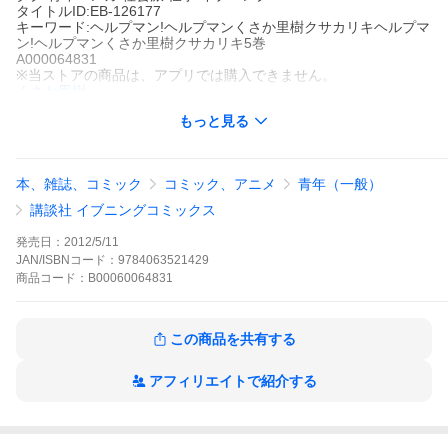
タイトルID:EB-126177
キーワード:ヘルプマン!ヘルプマンくさか里樹クサカリキヘルプマ
ン!ヘルプマンくさか里樹クサカリキ5巻
A000064831
※当ストアの商品は、アプリでは購入できません。
くさか里樹
講談社
もっと見る
イブニング
青年マンガ
社会派
仕事
イブニング
【介護支援専門員編】介護保険制度のキーマンであるケアマネー
ジャー。現場だけでは変えられない現実を知った神崎仁(かんざ
本、雑誌、コミック
コミック、アニメ
青年（一般）
き・じん)は、ケアマネージャーとしてもっと大きく介護を変えよ
うと転職する。しかし、そこには新たな介護制度の問題が山積み
講談社 イブニングコミックス
されていた……。要介護者、家族、ヘルパー、業者……いくつも
のしがらみの中で、ケアマネージャーとして考えうる最良の介護
発売日：
2012/5/11
を実現することはできるのか?※単行本に収録されている「介護の
JAN/ISBNコード：
9784063521429
現在を考える3人のヘルプマン対談!!」はこの電子書籍版には収録
商品
コード：
B00060064831
されておりません。ご了承下さい。
ヘルプマン!の作品をもっと見る
この商品を共有する
アフィリエイトで紹介する