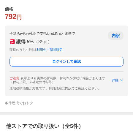
価格
792
円
全額PayPay残高で支払い&LINEと連携で
内訳
獲得
5
%
（
35
pt）
獲得のうち4.5%は
利用先・期間限定
ログインして確認
ご注意
表示よりも実際の付与数・付与率が少ない場合があります
詳細
（付与上限、未確定の付与等）
原則税抜価格が対象です。特典詳細は内訳でご確認ください。
条件達成でおトク
他ストアでの取り扱い（全
5
件）