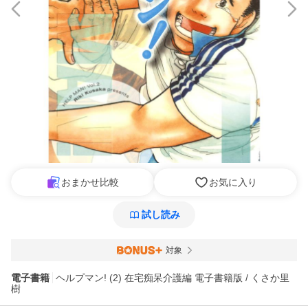
おまかせ比較
お気に入り
試し読み
対象
電子書籍
ヘルプマン! (2) 在宅痴呆介護編 電子書籍版 / くさか里
樹