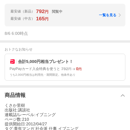
792
最安値
（新品）
閲覧中
円
一覧を見る
165
最安値
（中古）
円
8/6 6:00
時点
おトクなお知らせ
合計5,000円相当プレゼント！
792
0
PayPayカード入会特典を使うと
円
円
うち2,000円相当は利用先・期間限定。他条件あり
商品情報
くさか里樹
出版社:講談社
連載誌/レーベル:イブニング
ページ数:210
提供開始日:2012/04/27
タグ:青年マンガ 社会派 仕事 イブニング