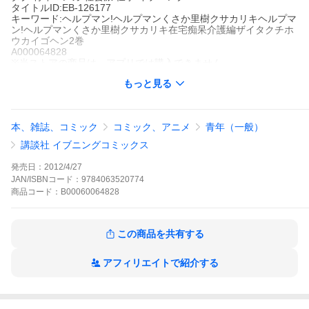
タイトルID:EB-126177
キーワード:ヘルプマン!ヘルプマンくさか里樹クサカリキヘルプマ
ン!ヘルプマンくさか里樹クサカリキ在宅痴呆介護編ザイタクチホ
ウカイゴヘン2巻
A000064828
※当ストアの商品は、アプリでは購入できません。
くさか里樹
もっと見る
講談社
イブニング
青年マンガ
社会派
仕事
イブニング
在宅介護はもう他人事じゃない!認知症の義父の在宅介護に追われ
本、雑誌、コミック
コミック、アニメ
青年（一般）
る主婦・公子(きみこ)。そんな彼女はある日、過酷な介護生活によ
って倒れてしまう!公子に任せっきりで介護から目を背けていた家
講談社 イブニングコミックス
族たちは、介護保険の存在を知り安心するが……。親のボケ、家
族はどう受け止めますか?在宅介護の現実をリアルに描く、在宅痴
発売日：
2012/4/27
呆介護編!!
JAN/ISBNコード：
9784063520774
ヘルプマン!の作品をもっと見る
商品
コード：
B00060064828
この商品を共有する
アフィリエイトで紹介する