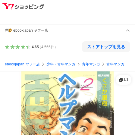
ebookjapan ヤフー店
ストアトップを見る
4.65
（
4,566
件
）
ebookjapan ヤフー店
少年・青年マンガ
青年マンガ
青年マンガ
1
/
1