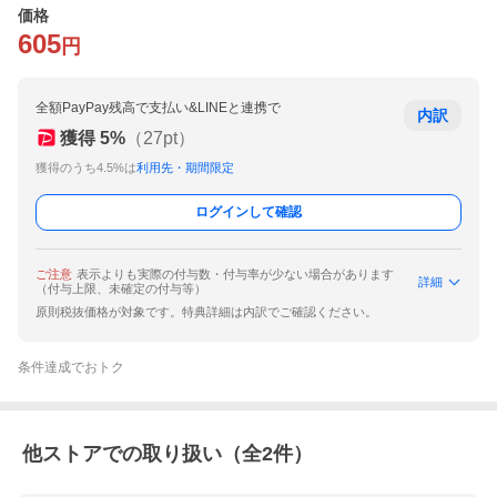
価格
605
円
全額PayPay残高で支払い&LINEと連携で
内訳
獲得
5
%
（
27
pt）
獲得のうち4.5%は
利用先・期間限定
ログインして確認
ご注意
表示よりも実際の付与数・付与率が少ない場合があります
詳細
（付与上限、未確定の付与等）
原則税抜価格が対象です。特典詳細は内訳でご確認ください。
条件達成でおトク
他ストアでの取り扱い（全
2
件）