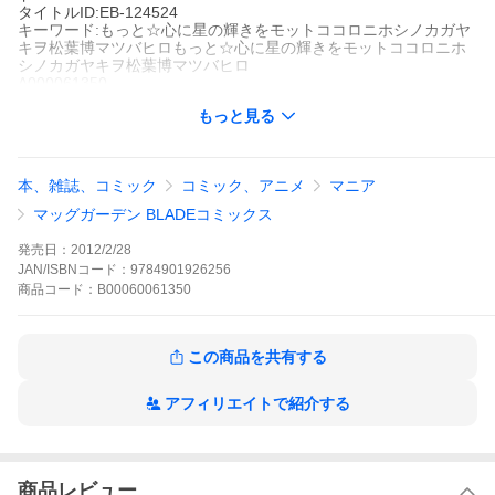
タイトルID:EB-124524
キーワード:もっと☆心に星の輝きをモットココロニホシノカガヤ
キヲ松葉博マツバヒロもっと☆心に星の輝きをモットココロニホ
シノカガヤキヲ松葉博マツバヒロ
A000061350
※当ストアの商品は、アプリでは購入できません。
もっと見る
松葉博
マッグガーデン
月刊コミックブレイド
少年マンガ
ラブストーリー
歴史
時代劇
月刊コミックブレイド
本、雑誌、コミック
コミック、アニメ
マニア
茜さまの行く所、そこはトラブル華盛り。松葉博が描く平安トラ
ブルストーリー!ドキドキの2巻登場!!
マッグガーデン BLADEコミックス
もっと☆心に星の輝きをの作品をもっと見る
発売日：
2012/2/28
JAN/ISBNコード：
9784901926256
商品
コード：
B00060061350
この商品を共有する
アフィリエイトで紹介する
商品レビュー