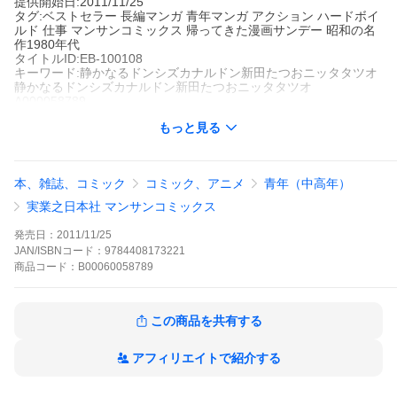
提供開始日:2011/11/25
タグ:ベストセラー 長編マンガ 青年マンガ アクション ハードボイ
ルド 仕事 マンサンコミックス 帰ってきた漫画サンデー 昭和の名
作1980年代
タイトルID:EB-100108
キーワード:静かなるドンシズカナルドン新田たつおニッタタツオ
静かなるドンシズカナルドン新田たつおニッタタツオ
A000058789
※当ストアの商品は、アプリでは購入できません。
もっと見る
新田たつお
実業之日本社
マンサンコミックス
ベストセラー
長編マンガ
青年マンガ
アクション
ハードボイル
本、雑誌、コミック
コミック、アニメ
青年（中高年）
ド
仕事
マンサンコミックス
帰ってきた漫画サンデー
昭和の名作1
980年代
実業之日本社 マンサンコミックス
「神に護られし男」こと、不死身のドン・アレキサンダーに、ロ
シアンルーレットで勝負を挑んだ龍馬。静寂の中、運命の弾丸が
発売日：
2011/11/25
発射された。生き残るのは、はたしてどちらだ!?世界を動かす若
JAN/ISBNコード：
9784408173221
き帝王リチャード・ドレイクと静也も、ついに遭遇する…!!
商品
コード：
B00060058789
静かなるドンの作品をもっと見る
この商品を共有する
アフィリエイトで紹介する