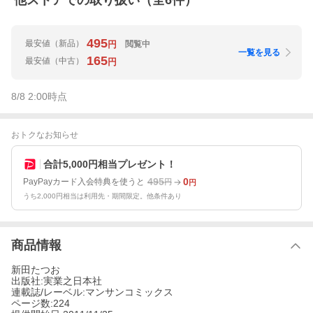
他ストアでの取り扱い（全
6
件）
495
最安値
（新品）
閲覧中
円
一覧を見る
165
最安値
（中古）
円
8/8 2:00
時点
おトクなお知らせ
合計5,000円相当プレゼント！
495
0
PayPayカード入会特典を使うと
円
円
うち2,000円相当は利用先・期間限定。他条件あり
商品情報
新田たつお
出版社:実業之日本社
連載誌/レーベル:マンサンコミックス
ページ数:224