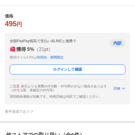
価格
495
円
全額PayPay残高で支払い&LINEと連携で
内訳
獲得
5
%
（
21
pt）
獲得のうち4.5%は
利用先・期間限定
ログインして確認
ご注意
表示よりも実際の付与数・付与率が少ない場合があります
詳細
（付与上限、未確定の付与等）
原則税抜価格が対象です。特典詳細は内訳でご確認ください。
条件達成でおトク