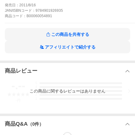
発売日：
2011/8/16
JAN/ISBNコード：
9784901926935
商品
コード：
B00060054891
この商品を共有する
アフィリエイトで紹介する
商品レビュー
-.--
5
4
この
商品
に関するレビューはありません
3
2
1
-
件
商品Q&A
（
0
件）