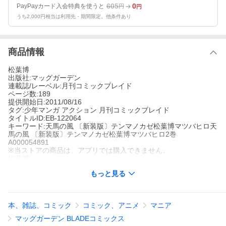
605
0
PayPayカード入会特典を使うと
円
円
うち2,000円相当は利用先・期間限定。他条件あり
商品情報
松葉博
出版社:マッグガーデン
連載誌/レーベル:月刊コミックブレイド
ページ数:189
提供開始日:2011/08/16
タグ:少年マンガ アクション 月刊コミックブレイド
タイトルID:EB-122064
キーワード:天馬の風 〔新装版〕テンマノカゼ松葉博マツバヒロ天
馬の風 〔新装版〕テンマノカゼ松葉博マツバヒロ2巻
A000054891
※当ストアの商品は、アプリでは購入できません。
松葉博
マッグガーデン
もっと見る
月刊コミックブレイド
少年マンガ
アクション
月刊コミックブレイド
天狗の血を現代に受け継ぐ少年“天馬”。荒ぶる血潮の激流に、天馬
の拳が唸りを上げる――。松葉博の原点、本格格闘マンガ!
本、雑誌、コミック
コミック、アニメ
マニア
天馬の風 〔新装版〕の作品をもっと見る
マッグガーデン BLADEコミックス