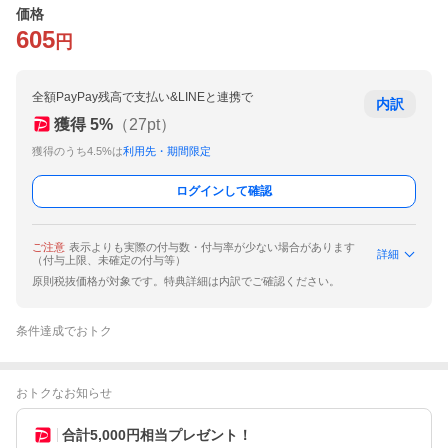
価格
605
円
全額PayPay残高で支払い&LINEと連携で
内訳
獲得
5
%
（
27
pt）
獲得のうち4.5%は
利用先・期間限定
ログインして確認
ご注意
表示よりも実際の付与数・付与率が少ない場合があります
詳細
（付与上限、未確定の付与等）
原則税抜価格が対象です。特典詳細は内訳でご確認ください。
条件達成でおトク
おトクなお知らせ
合計5,000円相当プレゼント！