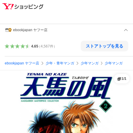
ebookjapan ヤフー店
ストアトップを見る
4.65
（
4,567
件
）
ebookjapan ヤフー店
少年・青年マンガ
少年マンガ
少年マンガ
1
/
1