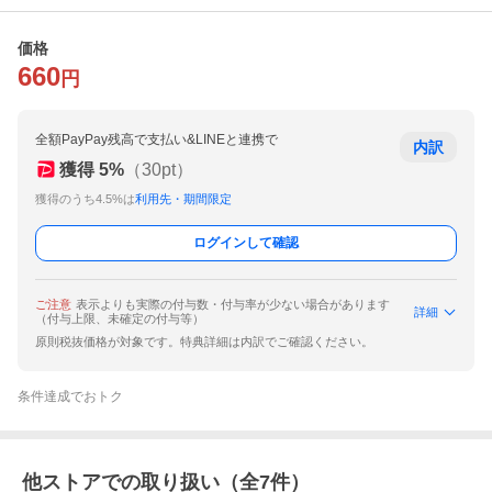
価格
660
円
全額PayPay残高で支払い&LINEと連携で
内訳
獲得
5
%
（
30
pt）
獲得のうち4.5%は
利用先・期間限定
ログインして確認
ご注意
表示よりも実際の付与数・付与率が少ない場合があります
詳細
（付与上限、未確定の付与等）
原則税抜価格が対象です。特典詳細は内訳でご確認ください。
条件達成でおトク
他ストアでの取り扱い（全
7
件）