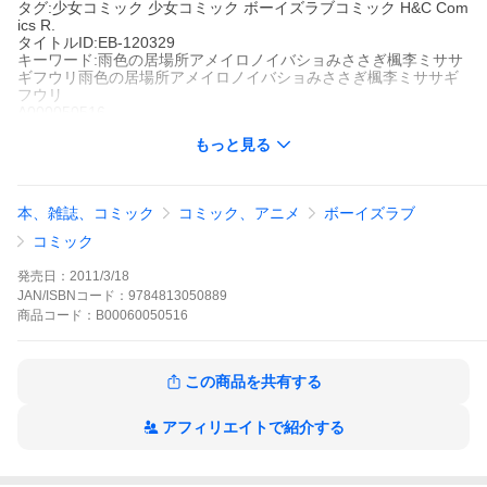
タグ:少女コミック 少女コミック ボーイズラブコミック H&C Com
ics R.
タイトルID:EB-120329
キーワード:雨色の居場所アメイロノイバショみささぎ楓李ミササ
ギフウリ雨色の居場所アメイロノイバショみささぎ楓李ミササギ
フウリ
A000050516
※当ストアの商品は、アプリでは購入できません。
もっと見る
みささぎ楓李
大洋図書
H&C Comics
少女コミック
少女コミック ボーイズラブコミック
H&C Comic
本、雑誌、コミック
コミック、アニメ
ボーイズラブ
s
R.
「ただ存在しているだけで邪魔な立場の人間もいるのですよ」複
コミック
雑な家庭環境で育った御曹子・古都宮鈴の家庭教師になった辛島
泉は、出会った当初からなにかと慕ってくる鈴に苦しくなり、鈴
発売日：
2011/3/18
の前から去ることを選ぶ。そんな辛島に鈴は「逃げることは許さ
JAN/ISBNコード：
9784813050889
ない」と両手をベルトで縛り、無理やり体を繋ぐのだが…。
商品
コード：
B00060050516
雨色の居場所の作品をもっと見る
この商品を共有する
アフィリエイトで紹介する