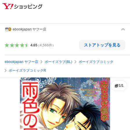
ebookjapan ヤフー店
ストアトップを見る
4.65
（
4,566
件
）
ebookjapan ヤフー店
ボーイズラブ(BL)
ボーイズラブコミック
ボーイズラブコミックR
1
/
1