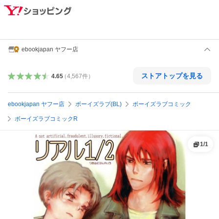
ebookjapan ヤフー店
ストアトップを見る
4.65
（
4,567
件
）
ebookjapan ヤフー店
ボーイズラブ(BL)
ボーイズラブコミック
ボーイズラブコミックR
1
/
1