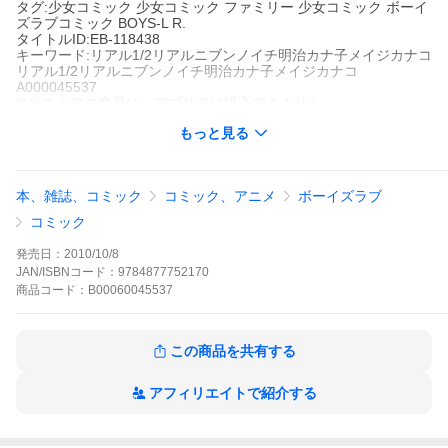
タグ:少女コミック 少女コミック ファミリー 少女コミック ボーイ
ズラブコミック BOYS-L R.
タイトルID:EB-118438
キーワード:リアル1/2リアルニブンノイチ明治カナ子メイジカナコ
リアル1/2リアルニブンノイチ明治カナ子メイジカナコ
A000045537
※当ストアの商品は、アプリでは購入できません。
明治カナ子
もっと見る
光彩書房
BOYS-L
少女コミック
少女コミック ファミリー
少女コミック ボーイズラ
ブコミック
BOYS-L
R.
本、雑誌、コミック
コミック、アニメ
ボーイズラブ
兄の手を借りてしか自分を慰めることができない陸(りく)。午睡の
夢うつつの中、くり返される兄弟の淫蕩な遊戯に自家中毒気味な
コミック
兄、潮(うしお)。第三の男、谷口の出現でリアルとアンリアルの境
界が曖昧な、甘く閉ざされた世界に崩壊の足音が……。
発売日：
2010/10/8
リアル1/2の作品をもっと見る
JAN/ISBNコード：
9784877752170
商品
コード：
B00060045537
この商品を共有する
アフィリエイトで紹介する