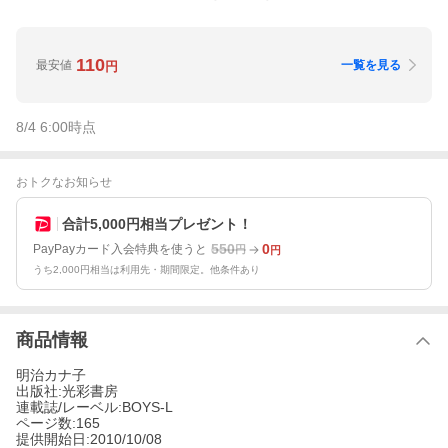
110
最安値
一覧を見る
円
8/4 6:00
時点
おトクなお知らせ
合計5,000円相当プレゼント！
550
0
PayPayカード入会特典を使うと
円
円
うち2,000円相当は利用先・期間限定。他条件あり
商品情報
明治カナ子
出版社:光彩書房
連載誌/レーベル:BOYS-L
ページ数:165
提供開始日:2010/10/08