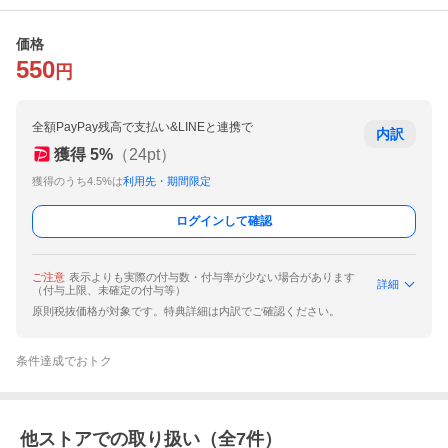
価格
550
円
全額PayPay残高で支払い&LINEと連携で
内訳
獲得
5
%
（
24
pt）
獲得のうち4.5%は
利用先・期間限定
ログインして確認
ご注意
表示よりも実際の付与数・付与率が少ない場合があります
詳細
（付与上限、未確定の付与等）
原則税抜価格が対象です。特典詳細は内訳でご確認ください。
条件達成でおトク
他ストアでの取り扱い（全
7
件）