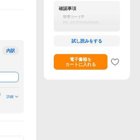
確認事項
管理コードP
BK-4575939099/0
試し読みをする
内訳
電子書籍を
カートに入れる
付
詳細