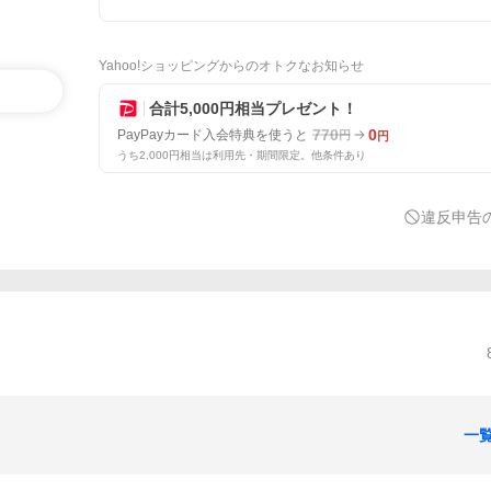
Yahoo!ショッピングからのオトクなお知らせ
合計5,000円相当プレゼント！
770
0
PayPayカード入会特典を使うと
円
円
うち2,000円相当は利用先・期間限定。他条件あり
違反申告
一