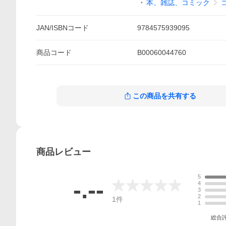
本、雑誌、コミック
JAN/ISBNコード
9784575939095
商品
コード
B00060044760
この商品を共有する
商品
レビュー
5
-.--
4
3
2
1
件
1
総合