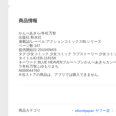
商品情報
かんべあきら/冬杜万智
出版社:秋水社
連載誌/レーベル:アクションコミックスBLシリーズ
ページ数:147
提供開始日:2010/09/03
タグ:少女コミック 少女コミック ラブストーリー 少女コミッ
タイトルID:EB-118158
キーワード:BLUE HEAVENブルーヘブンかんべあきらカ
ラ冬杜万智ふゆもりまち
A000044760
※当ストアの商品は、アプリでは購入できません。
商品
カテゴリ
ebookjapan ヤフー店