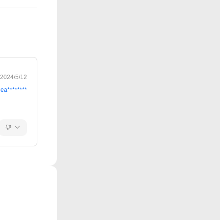
2024/5/12
ea********