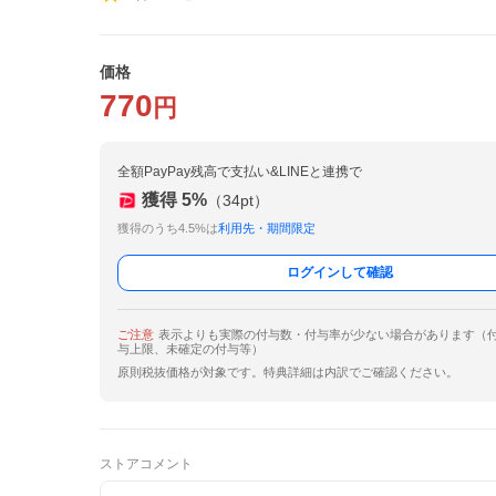
価格
770
円
全額PayPay残高で支払い&LINEと連携で
獲得
5
%
（
34
pt）
獲得のうち4.5%は
利用先・期間限定
ログインして確認
ご注意
表示よりも実際の付与数・付与率が少ない場合があります（
与上限、未確定の付与等）
原則税抜価格が対象です。特典詳細は内訳でご確認ください。
ストアコメント