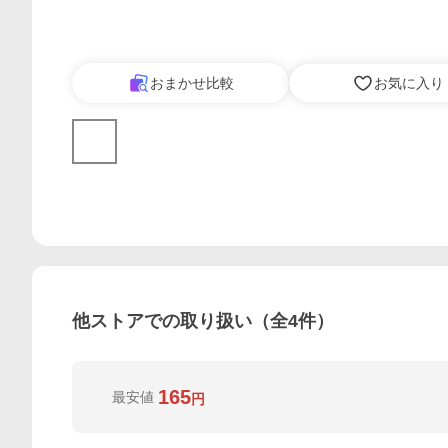
おまかせ比較
お気に入り
他ストアでの取り扱い（全
4
件）
165
最安値
円