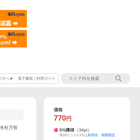
の方へ★ 電子書籍ご利用ガイド
価格
770
円
ら/冬杜万智
5
%獲得
（
34
pt）
獲得のうち4.5%は
利用先・期間限定