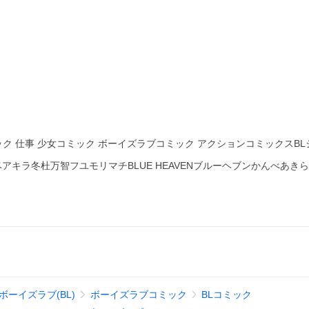
ク 仕事 少女コミック ボーイズラブコミック アクションコミックスBLシ
ンベアキラ冬杜万智フユモリマチBLUE HEAVENブルーヘブンかんべあき
ボーイズラブ(BL)
ボーイズラブコミック
BLコミック