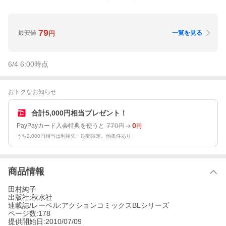
79
最安値
一覧を見る
円
6/4 6:00
時点
おトクなお知らせ
合計5,000円相当プレゼント！
770
0
PayPayカード入会特典を使うと
円
円
うち2,000円相当は利用先・期間限定。他条件あり
商品情報
田村純子
出版社:秋水社
連載誌/レーベル:アクションコミックスBLシリーズ
ページ数:178
提供開始日:2010/07/09