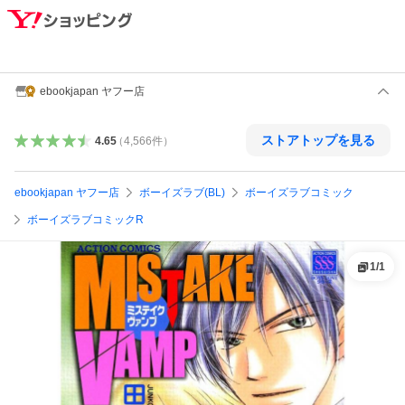
ebookjapan ヤフー店
ストアトップを見る
4.65
（
4,566
件
）
ebookjapan ヤフー店
ボーイズラブ(BL)
ボーイズラブコミック
ボーイズラブコミックR
1
/
1