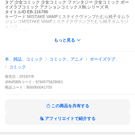
タグ:少女コミック 少女コミック ファンタジー 少女コミック ボー
イズラブコミック アクションコミックスBLシリーズ R.
タイトルID:EB-116786
キーワード:MISTAKE VAMPミステイクヴァンプたむら純子タムラ
ジュンコMISTAKE VAMPミステイクヴァンプたむら純子タムラジ
ュンコ
A000041755
※当ストアの商品は、アプリでは購入できません。
もっと見る
たむら純子
秋水社
アクションコミックスBLシリーズ
少女コミック
少女コミック ファンタジー
少女コミック ボーイズ
本、雑誌、コミック
コミック、アニメ
ボーイズラブ
ラブコミック
アクションコミックスBLシリーズ
R.
俺の初恋はおまえだ――。消えゆく吸血一族の長となる資格を持
コミック
つ桜ノ宮カヲル(さくらのみや・かおる)は、血を吸うことができな
い中途半端なできそこない。そこで血のつながらない兄・育(はぐ
発売日：
2010/7/9
む)は、カヲルを立派なヴァンパイアの長にするべく付き添って教
JAN/ISBNコード：
9784575828061
育する。しかし育は、カヲルに秘めた想いを……!?甘くてキュー
商品
コード：
B00060041755
トなヴァンパイアBLコミック!
MISTAKE VAMPの作品をもっと見る
この商品を共有する
アフィリエイトで紹介する