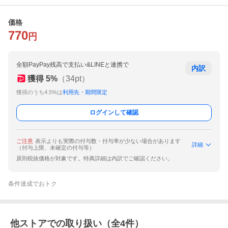
価格
770
円
全額PayPay残高で支払い&LINEと連携で
内訳
獲得
5
%
（
34
pt）
獲得のうち4.5%は
利用先・期間限定
ログインして確認
ご注意
表示よりも実際の付与数・付与率が少ない場合があります
詳細
（付与上限、未確定の付与等）
原則税抜価格が対象です。特典詳細は内訳でご確認ください。
条件達成でおトク
他ストアでの取り扱い（全
4
件）