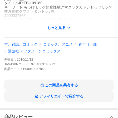
タイトルID:EB-109185
キーワード:もっけモッケ熊倉隆敏クマクラタカトシもっけモッケ
熊倉隆敏クマクラタカトシ8巻
A000037868
※当ストアの商品は、アプリでは購入できません。
熊倉隆敏
もっと見る
講談社
アフタヌーン
ベストセラー
青年マンガ
ファンタジー
ミステリー・ホラー
人
情
大自然
アフタヌーン
本、雑誌、コミック
コミック、アニメ
青年（一般）
妖怪を視る力を持った姉・静流(しずる)と、妖怪に憑かれやすい
妹・瑞生(みずき)。心身ともに少しずつ成長した瑞生は、憑かれて
講談社 アフタヌーンコミックス
も祖父に頼らずとも対処できる場面が増えていく。一方で、全寮
制の女子高に通う静流は、その力を友人に打ち明けたことで、か
発売日：
2010/11/12
えって人間関係に亀裂を生じさせてしまう……。悩み落ち込む静
JAN/ISBNコード：
9784063145212
流を救ったのは、今までは姉に頼るばかりだったはずの瑞生だっ
商品
コード：
B00060037868
た。
もっけの作品をもっと見る
この商品を共有する
アフィリエイトで紹介する
商品レビュー