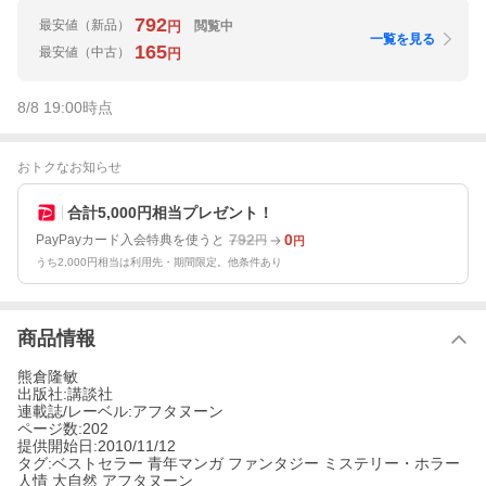
792
最安値
（新品）
閲覧中
円
一覧を見る
165
最安値
（中古）
円
8/8 19:00
時点
おトクなお知らせ
合計5,000円相当プレゼント！
792
0
PayPayカード入会特典を使うと
円
円
うち2,000円相当は利用先・期間限定。他条件あり
商品情報
熊倉隆敏
出版社:講談社
連載誌/レーベル:アフタヌーン
ページ数:202
提供開始日:2010/11/12
タグ:ベストセラー 青年マンガ ファンタジー ミステリー・ホラー
人情 大自然 アフタヌーン