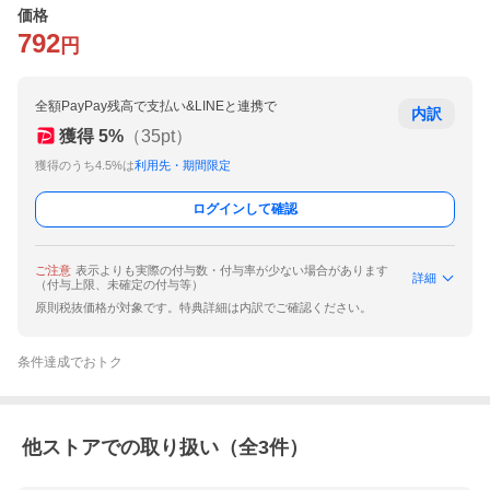
価格
792
円
全額PayPay残高で支払い&LINEと連携で
内訳
獲得
5
%
（
35
pt）
獲得のうち4.5%は
利用先・期間限定
ログインして確認
ご注意
表示よりも実際の付与数・付与率が少ない場合があります
詳細
（付与上限、未確定の付与等）
原則税抜価格が対象です。特典詳細は内訳でご確認ください。
条件達成でおトク
他ストアでの取り扱い（全
3
件）