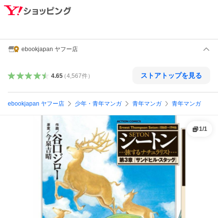
ebookjapan ヤフー店
ストアトップを見る
4.65
（
4,567
件
）
ebookjapan ヤフー店
少年・青年マンガ
青年マンガ
青年マンガ
1
/
1