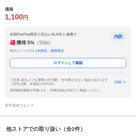
価格
1,100
円
全額PayPay残高で支払い&LINEと連携で
内訳
獲得
5
%
（
50
pt）
獲得のうち4.5%は
利用先・期間限定
ログインして確認
ご注意
表示よりも実際の付与数・付与率が少ない場合があります
詳細
（付与上限、未確定の付与等）
原則税抜価格が対象です。特典詳細は内訳でご確認ください。
条件達成でおトク
他ストアでの取り扱い（全
2
件）