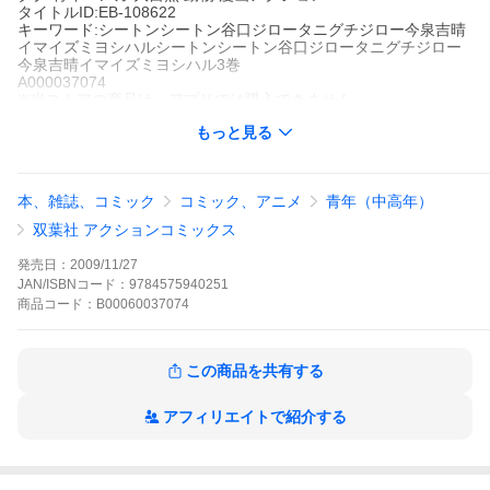
タイトルID:EB-108622
キーワード:シートンシートン谷口ジロータニグチジロー今泉吉晴
イマイズミヨシハルシートンシートン谷口ジロータニグチジロー
今泉吉晴イマイズミヨシハル3巻
A000037074
※当ストアの商品は、アプリでは購入できません。
谷口ジロー
今泉吉晴
もっと見る
双葉社
漫画アクション
青年マンガ
大自然
動物
漫画アクション
19世紀末カナダ、マニトバ州。広大なサンドヒルの平原で青年シ
本、雑誌、コミック
コミック、アニメ
青年（中高年）
ートンは、一頭のミュールジカの大ジャンプを目撃する。その美
しさに惹きつけられ追跡を開始する。先住民チャスカとの邂逅、
双葉社 アクションコミックス
雄ジカの足跡の意味。それらからシートンはナチュラリストとし
て多くを学んでいく。
発売日：
2009/11/27
シートンの作品をもっと見る
JAN/ISBNコード：
9784575940251
商品
コード：
B00060037074
この商品を共有する
アフィリエイトで紹介する