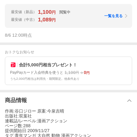
1,100
最安値
（新品）
閲覧中
円
一覧を見る
1,089
最安値
（中古）
円
8/6 12:00
時点
おトクなお知らせ
合計5,000円相当プレゼント！
1,100
0
PayPayカード入会特典を使うと
円
円
うち2,000円相当は利用先・期間限定。他条件あり
商品情報
作画:谷口ジロー 原案:今泉吉晴
出版社:双葉社
連載誌/レーベル:漫画アクション
ページ数:288
提供開始日:2009/11/27
タグ:青年マンガ 大自然 動物 漫画アクション