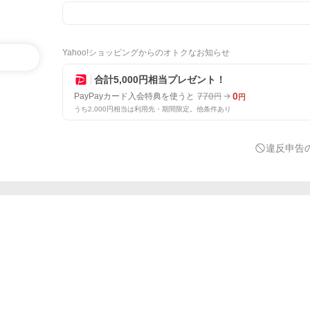
Yahoo!ショッピングからのオトクなお知らせ
合計5,000円相当プレゼント！
770
0
PayPayカード入会特典を使うと
円
円
うち2,000円相当は利用先・期間限定。他条件あり
違反申告