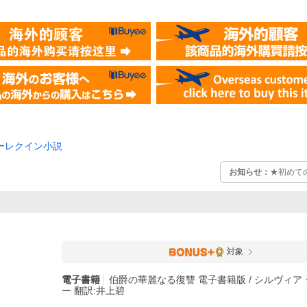
ーレクイン小説
お知らせ：
★初めて
対象
電子書籍
伯爵の華麗なる復讐 電子書籍版 / シルヴィ
ー 翻訳:井上碧