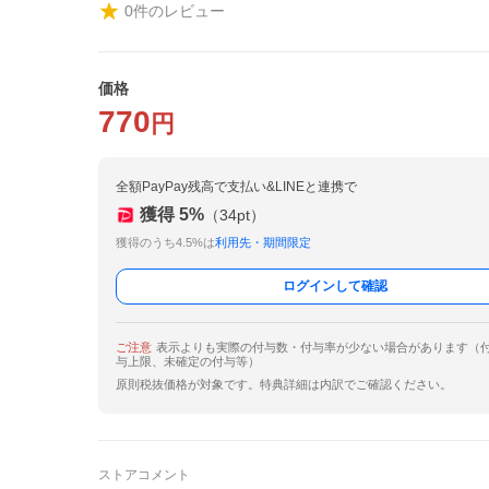
0
件のレビュー
価格
770
円
全額PayPay残高で支払い&LINEと連携で
獲得
5
%
（
34
pt）
獲得のうち4.5%は
利用先・期間限定
ログインして確認
ご注意
表示よりも実際の付与数・付与率が少ない場合があります（
与上限、未確定の付与等）
原則税抜価格が対象です。特典詳細は内訳でご確認ください。
ストアコメント