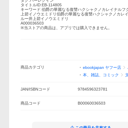
タグ:ハーレクイン
タイトルID:EB-114805
キーワード:伯爵の華麗なる復讐ハクシャクノカレイナルフ
上碧イノウエミドリ伯爵の華麗なる復讐ハクシャクノカレイ
ルー井上碧イノウエミドリ
A000036503
※当ストアの商品は、アプリでは購入できません。
商品
カテゴリ
ebookjapan ヤフー店
本、雑誌、コミック
JAN/ISBNコード
9784596323781
商品
コード
B00060036503
この商品を共有する