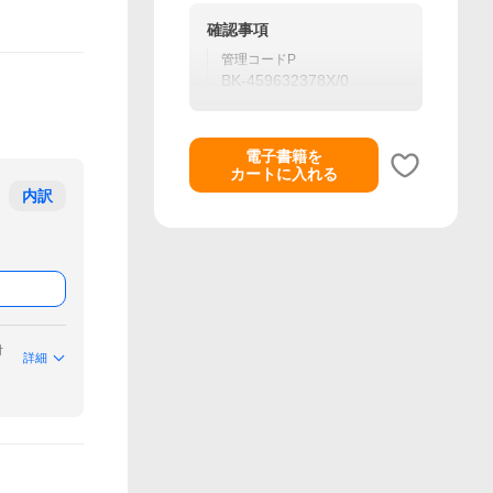
確認事項
管理コードP
BK-459632378X/0
電子書籍を
カートに入れる
内訳
付
詳細