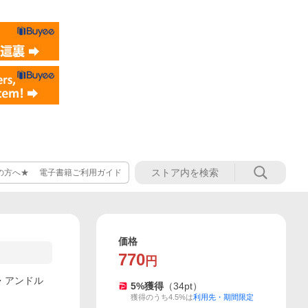
の方へ★ 電子書籍ご利用ガイド
価格
770
円
ア・アンドル
5
%獲得
（
34
pt）
獲得のうち4.5%は
利用先・期間限定