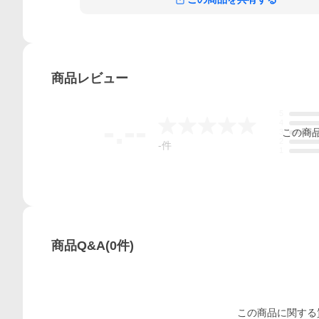
商品
レビュー
5
-.--
4
この
商
3
2
-
件
1
商品Q&A
(
0
件)
この
商品
に関する