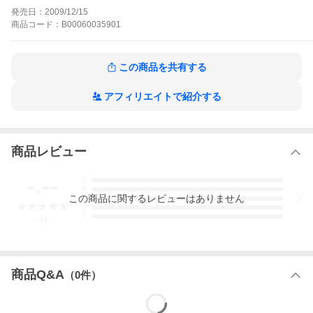
赤子を無事出産させ、養育せよとの命を受けた小太郎は、死の淵
発売日：
2009/12/15
にあった氏政の妻・鶫の方(つぐみのかた)の腹から赤子を救い出す
商品
コード：
B00060035901
ことに成功する。17年後、小太郎のもとで一人前の忍として成長
したその赤子・風魔孤太郎は、打倒・徳川家康を胸に、家康を守
護する服部九忍衆との血で血を洗う凄絶な戦いに身を投じる!!
風魔孤太郎の作品をもっと見る
この商品を共有する
アフィリエイトで紹介する
商品レビュー
-.--
5
4
この
商品
に関するレビューはありません
3
2
1
-
件
商品Q&A
（
0
件）