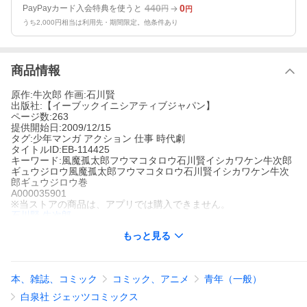
440
0
PayPayカード入会特典を使うと
円
円
うち2,000円相当は利用先・期間限定。他条件あり
商品情報
原作:牛次郎 作画:石川賢
出版社:【イーブックイニシアティブジャパン】
ページ数:263
提供開始日:2009/12/15
タグ:少年マンガ アクション 仕事 時代劇
タイトルID:EB-114425
キーワード:風魔孤太郎フウマコタロウ石川賢イシカワケン牛次郎
ギュウジロウ風魔孤太郎フウマコタロウ石川賢イシカワケン牛次
郎ギュウジロウ巻
A000035901
※当ストアの商品は、アプリでは購入できません。
石川賢
牛次郎
【イーブックイニシアティブジャパン】
もっと見る
少年マンガ
アクション
仕事
時代劇
“白土三平の『忍者武芸帖』に強烈な影響を受け漫画家を志した”と
言う石川賢が、牛次郎の原作を元に、風魔小太郎(ふうま・こたろ
う)に救われた赤子が家康の首を狙うという歴史のifに挑んだ傑作
本、雑誌、コミック
コミック、アニメ
青年（一般）
時代劇アクション。天正18年(1590年)、箱根山中を一人の忍が追
っ手をかいくぐり、山中を駆け抜けていた。彼の名は風魔小太
白泉社 ジェッツコミックス
郎。北条氏政(ほうじょう・うじまさ)から北条家最後の血筋となる