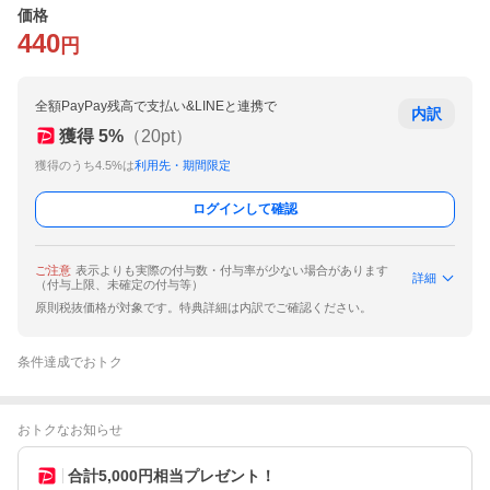
価格
440
円
全額PayPay残高で支払い&LINEと連携で
内訳
獲得
5
%
（
20
pt）
獲得のうち4.5%は
利用先・期間限定
ログインして確認
ご注意
表示よりも実際の付与数・付与率が少ない場合があります
詳細
（付与上限、未確定の付与等）
原則税抜価格が対象です。特典詳細は内訳でご確認ください。
条件達成でおトク
おトクなお知らせ
合計5,000円相当プレゼント！