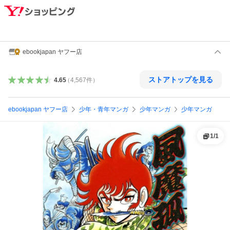
ebookjapan ヤフー店
ストアトップを見る
4.65
（
4,567
件
）
ebookjapan ヤフー店
少年・青年マンガ
少年マンガ
少年マンガ
1
/
1