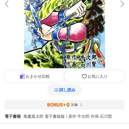
おまかせ比較
お気に入り
試し読み
対象
電子書籍
風魔孤太郎 電子書籍版 / 原作:牛次郎 作画:石川賢