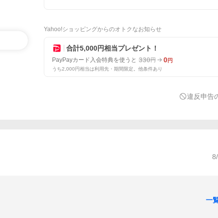
Yahoo!ショッピングからのオトクなお知らせ
合計5,000円相当プレゼント！
330
0
PayPayカード入会特典を使うと
円
円
うち2,000円相当は利用先・期間限定。他条件あり
違反申告
8
一