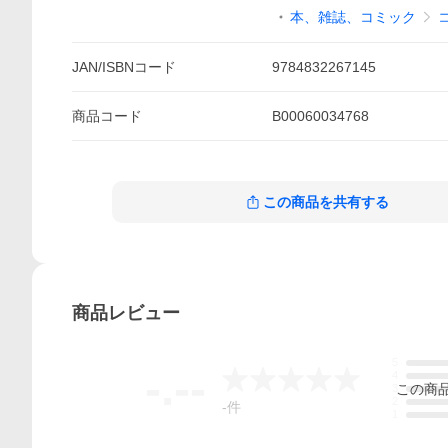
本、雑誌、コミック
JAN/ISBNコード
9784832267145
商品
コード
B00060034768
この商品を共有する
商品
レビュー
5
-.--
4
この
商
3
2
-
件
1