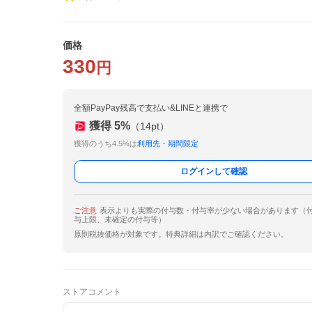
価格
330
円
全額PayPay残高で支払い&LINEと連携で
獲得
5
%
（
14
pt）
獲得のうち4.5%は
利用先・期間限定
ログインして確認
ご注意
表示よりも実際の付与数・付与率が少ない場合があります（
与上限、未確定の付与等）
原則税抜価格が対象です。特典詳細は内訳でご確認ください。
ストアコメント