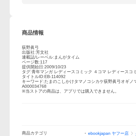
商品情報
荻野眞弓
出版社:芳文社
連載誌/レーベル:まんがタイム
ページ数:117
提供開始日:2009/10/23
タグ:青年マンガ レディースコミック ４コマ レディースコ
タイトルID:EB-114092
キーワード:たまのこしかけタマノコシカケ荻野眞弓オギノ
A000034768
※当ストアの商品は、アプリでは購入できません。
商品
カテゴリ
ebookjapan ヤフー店