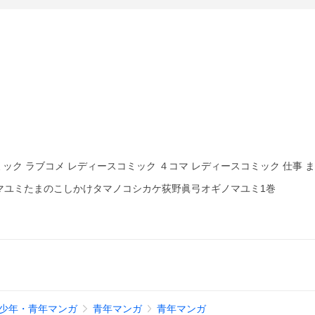
ミック ラブコメ レディースコミック ４コマ レディースコミック 仕事 
マユミたまのこしかけタマノコシカケ荻野眞弓オギノマユミ1巻
少年・青年マンガ
青年マンガ
青年マンガ