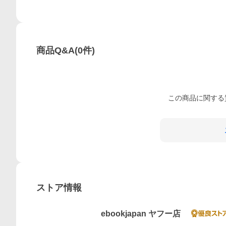
商品Q&A
(
0
件)
この
商品
に関する
ストア情報
ebookjapan ヤフー店