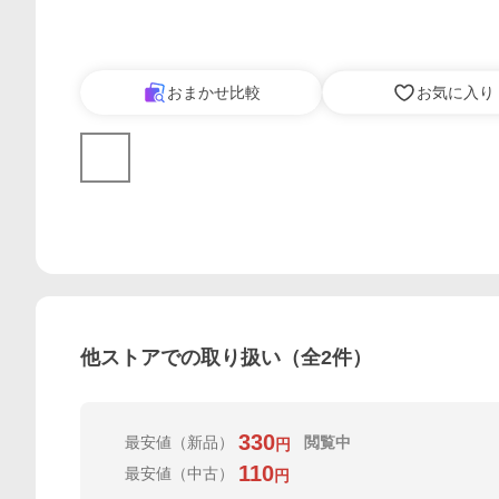
おまかせ比較
お気に入り
他ストアでの取り扱い（全
2
件）
330
最安値
（新品）
閲覧中
円
110
最安値
（中古）
円