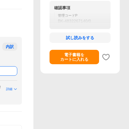
確認事項
管理コードP
BK-4832267140/0
試し読みをする
内訳
電子書籍を
カートに入れる
付
詳細