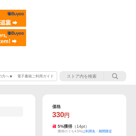
の方へ★ 電子書籍ご利用ガイド
価格
330
円
5
%獲得
（
14
pt）
獲得のうち4.5%は
利用先・期間限定