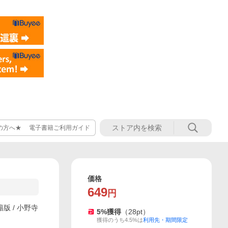
の方へ★ 電子書籍ご利用ガイド
価格
649
円
版 / 小野寺
5
%獲得
（
28
pt）
獲得のうち4.5%は
利用先・期間限定