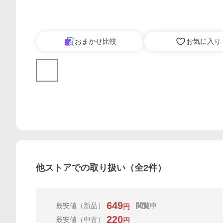
おまかせ比較
お気に入り
他ストアでの取り扱い（全
2
件）
649
最安値
（新品）
閲覧中
円
220
最安値
（中古）
円