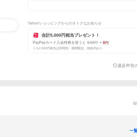
Yahoo!ショッピングからのオトクなお知らせ
合計5,000円相当プレゼント！
649
0
PayPayカード入会特典を使うと
円
円
うち2,000円相当は利用先・期間限定。他条件あり
違反申告
8
一