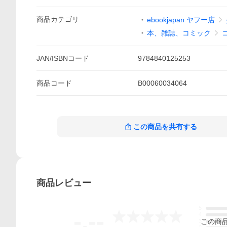
商品
カテゴリ
ebookjapan ヤフー店
本、雑誌、コミック
JAN/ISBNコード
9784840125253
商品
コード
B00060034064
この商品を共有する
商品
レビュー
5
-.--
4
この
商
3