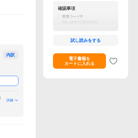
確認事項
管理コードP
BK-4840125252/0
試し読みをする
内訳
電子書籍を
カートに入れる
付
詳細