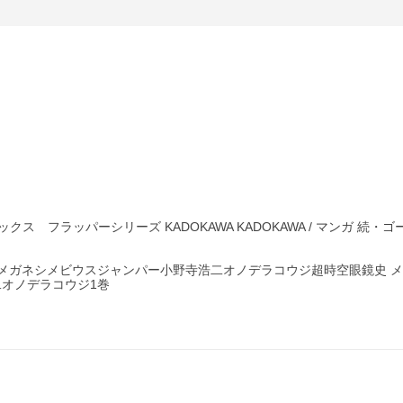
ス フラッパーシリーズ KADOKAWA KADOKAWA / マンガ 続・
ウメガネシメビウスジャンパー小野寺浩二オノデラコウジ超時空眼鏡史 
オノデラコウジ1巻