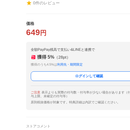
0
件のレビュー
価格
649
円
全額PayPay残高で支払い&LINEと連携で
獲得
5
%
（
28
pt）
獲得のうち4.5%は
利用先・期間限定
ログインして確認
ご注意
表示よりも実際の付与数・付与率が少ない場合があります（
与上限、未確定の付与等）
原則税抜価格が対象です。特典詳細は内訳でご確認ください。
ストアコメント