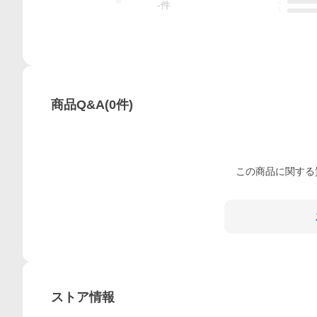
2
-
件
1
商品Q&A
(
0
件)
この
商品
に関する
ストア情報