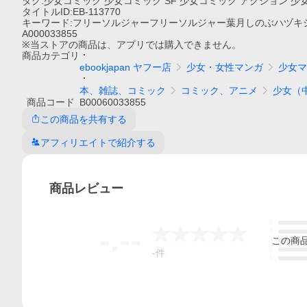
タグ:少女コミック 少女コミック SF 少女コミック アクション 
タイトルID:EB-113770
キーワード:フリーソルジャーフリーソルジャー葉月しのぶハヅキ
A000033855
※当ストアの商品は、アプリでは購入できません。
商品
カテゴリ
ebookjapan ヤフー店
少女・女性マンガ
少女マ
本、雑誌、コミック
コミック、アニメ
少女（
商品
コード
B00060033855
この商品を共有する
アフィリエイトで紹介する
商品
レビュー
5
-.--
4
この
商
3
2
-
件
1