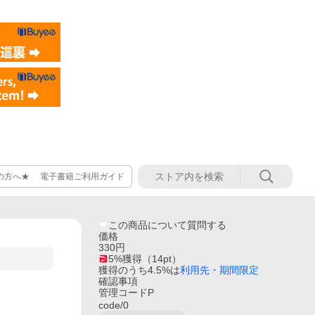
の方へ★ 電子書籍ご利用ガイド
この商品について質問する
価格
330
円
5
%獲得
（
14
pt）
獲得のうち4.5%は
利用先・期間限定
確認事項
管理コードP
code/0