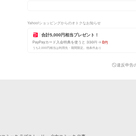
Yahoo!ショッピングからのオトクなお知らせ
合計5,000円相当プレゼント！
330
0
PayPayカード入会特典を使うと
円
円
うち2,000円相当は利用先・期間限定。他条件あり
違反申告