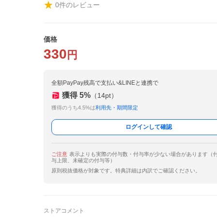
0
件のレビュー
価格
330
円
全額PayPay残高で支払い&LINEと連携で
獲得
5
%
（
14
pt）
獲得のうち4.5%は
利用先・期間限定
ログインして確認
ご注意
表示よりも実際の付与数・付与率が少ない場合があります（
与上限、未確定の付与等）
原則税抜価格が対象です。特典詳細は内訳でご確認ください。
ストアコメント