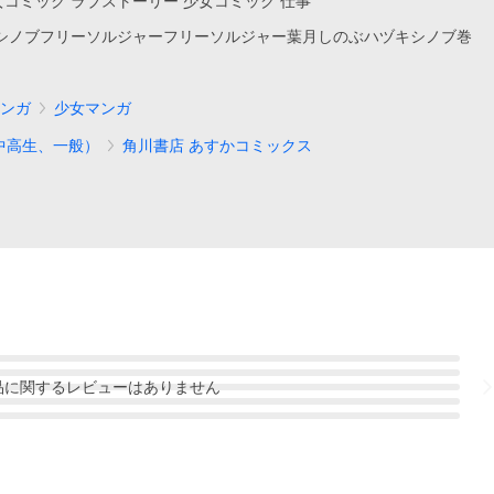
少女コミック ラブストーリー 少女コミック 仕事
シノブフリーソルジャーフリーソルジャー葉月しのぶハヅキシノブ巻
ンガ
少女マンガ
中高生、一般）
角川書店 あすかコミックス
品
に関するレビューはありません