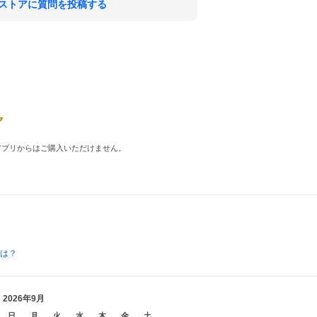
ストアに質問を投稿する
品はアプリからはご購入いただけません。
とは？
2026年9月
日
月
火
水
木
金
土