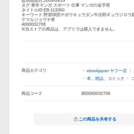
提供開始日:2009/05/29
タグ:青年マンガ スポーツ 仕事 マンガの金字塔
タイトルID:EB-113360
キーワード:野望球団ヤボウキュウダン牛次郎ギュウジロウ
ゲマルジョウヤ巻
A000032708
※当ストアの商品は、アプリでは購入できません。
商品
カテゴリ
ebookjapan ヤフー店
本、雑誌、コミック
商品
コード
B00060032708
この商品を共有する