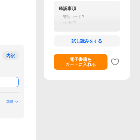
確認事項
管理コードP
code/0
試し読みをする
内訳
電子書籍を
カートに入れる
付
詳細