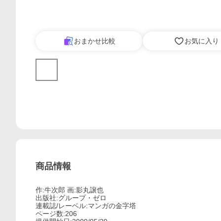
おまかせ比較
お気に入り
商品情報
作:牛次郎 画:影丸譲也
出版社:グループ・ゼロ
連載誌/レーベル:マンガの金字塔
ページ数:206