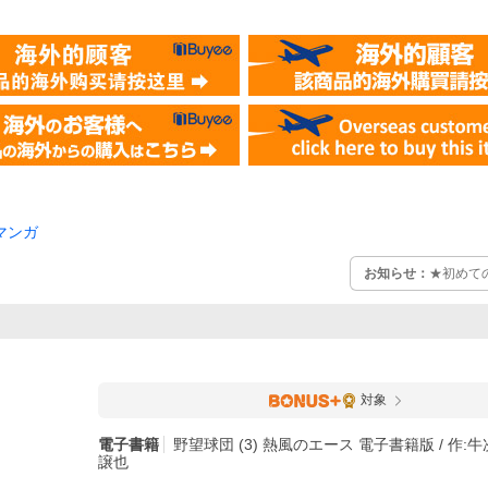
マンガ
お知らせ：
★初めて
対象
電子書籍
野望球団 (3) 熱風のエース 電子書籍版 / 作:牛
譲也