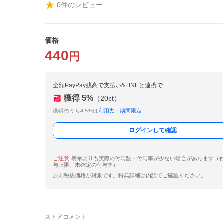
0
件のレビュー
価格
440
円
全額PayPay残高で支払い&LINEと連携で
獲得
5
%
（
20
pt）
獲得のうち4.5%は
利用先・期間限定
ログインして確認
ご注意
表示よりも実際の付与数・付与率が少ない場合があります（
与上限、未確定の付与等）
原則税抜価格が対象です。特典詳細は内訳でご確認ください。
ストアコメント