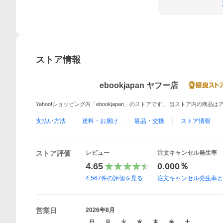
ストア情報
ebookjapan ヤフー店
Yahoo!ショッピング内「ebookjapan」のストアです。 当ストア内の商
支払い方法
送料・お届け
返品・交換
ストア情報
ストア評価
レビュー
注文キャンセル発生率
4.65
0.000％
4,567
件の評価を見る
注文キャンセル発生率
営業日
2026年8月
日
月
火
水
木
金
土