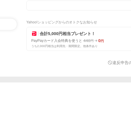
Yahoo!ショッピングからのオトクなお知らせ
合計5,000円相当プレゼント！
440
0
PayPayカード入会特典を使うと
円
円
うち2,000円相当は利用先・期間限定。他条件あり
違反申告