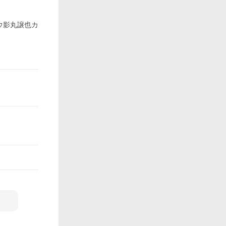
ウ影丸譲也カ