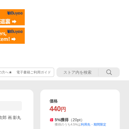
の方へ★ 電子書籍ご利用ガイド
価格
440
円
次郎 画:影丸
5
%獲得
（
20
pt）
獲得のうち4.5%は
利用先・期間限定