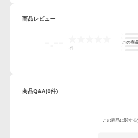
商品
レビュー
5
-.--
4
この
商
3
2
-
件
1
商品Q&A
(
0
件)
この
商品
に関する