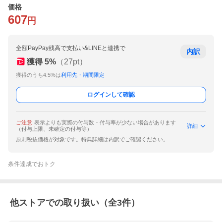
価格
607
円
全額PayPay残高で支払い&LINEと連携で
内訳
獲得
5
%
（
27
pt）
獲得のうち4.5%は
利用先・期間限定
ログインして確認
ご注意
表示よりも実際の付与数・付与率が少ない場合があります
詳細
（付与上限、未確定の付与等）
原則税抜価格が対象です。特典詳細は内訳でご確認ください。
条件達成でおトク
他ストアでの取り扱い（全
3
件）