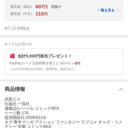
607
最安値
（新品）
閲覧中
円
一覧を見る
110
最安値
（中古）
円
8/7 12:00
時点
おトクなお知らせ
合計5,000円相当プレゼント！
607
0
PayPayカード入会特典を使うと
円
円
うち2,000円相当は利用先・期間限定。他条件あり
商品情報
武梨えり
出版社:一迅社
連載誌/レーベル:コミックREX
ページ数:176
提供開始日:2009/01/16
タグ:青年マンガ アクション ファンタジー ラブコメ ギャグ・コメ
ディー 学園 コミックREX