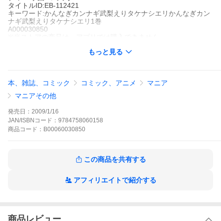
タイトルID:EB-112421
キーワード:かんなぎカンナギ武梨えりタケナシエリかんなぎカン
ナギ武梨えりタケナシエリ1巻
A000030850
※当ストアの商品は、アプリでは購入できません。
武梨えり
もっと見る
一迅社
コミックREX
青年マンガ
アクション
ファンタジー
ラブコメ
ギャグ・コメディ
ー
学園
コミックREX
本、雑誌、コミック
コミック、アニメ
マニア
地区展の締切に間に合わせようと、御厨仁(みくりやじん)は、徹夜
の末、手彫りで樹の精霊像を作り上げる。学校に運ぼうと自転車
マニアその他
にくくりつける準備をしていたら、突如、精霊像が割れ、中から
女の子が現れた!!ナギと名乗るその少女は、この大地の母ともいえ
発売日：
2009/1/16
る産土神(うぶすながみ)であると言う。いったいどこまで本気で、
JAN/ISBNコード：
9784758060158
どこから冗談なのか!?迷走ばかりのコミカル&シリアス伝奇コミッ
商品
コード：
B00060030850
ク第1弾!!【単行本所収の合作ピンナップと著者あとがきは収録し
ていません】
かんなぎの作品をもっと見る
この商品を共有する
アフィリエイトで紹介する
商品レビュー