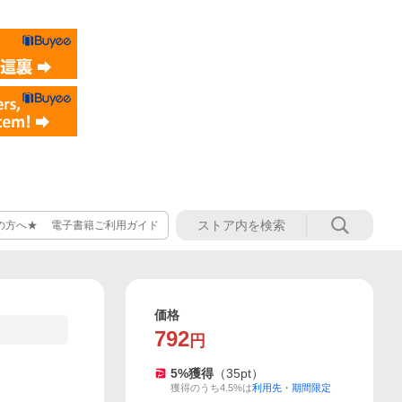
の方へ★ 電子書籍ご利用ガイド
価格
792
円
5
%獲得
（
35
pt）
獲得のうち4.5%は
利用先・期間限定