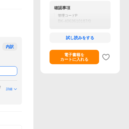
確認事項
管理コードP
BK-4063610187/0
試し読みをする
内訳
電子書籍を
カートに入れる
付
詳細