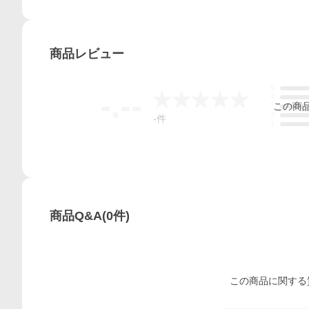
商品
レビュー
5
-.--
4
この
商
3
2
-
件
1
商品Q&A
(
0
件)
この
商品
に関する