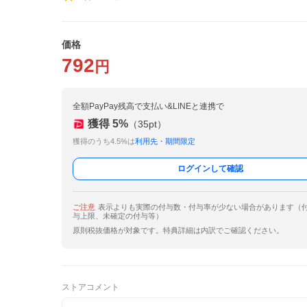
価格
792
円
全額PayPay残高で支払い&LINEと連携で
獲得
5
%
（
35
pt）
獲得のうち4.5%は
利用先・期間限定
ログインして確認
ご注意
表示よりも実際の付与数・付与率が少ない場合があります（
与上限、未確定の付与等）
原則税抜価格が対象です。特典詳細は内訳でご確認ください。
ストアコメント