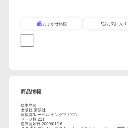
おまかせ比較
お気に入り
商品情報
松本光司
出版社:講談社
連載誌/レーベル:ヤングマガジン
ページ数:221
提供開始日:2009/01/16