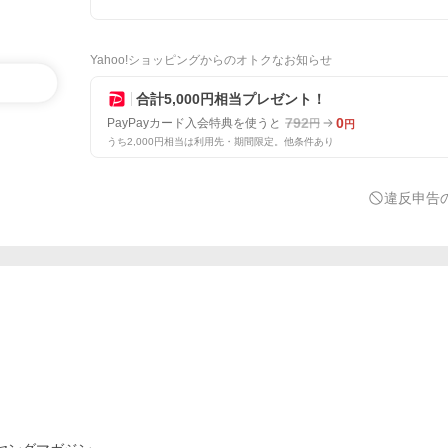
Yahoo!ショッピングからのオトクなお知らせ
合計5,000円相当プレゼント！
792
0
PayPayカード入会特典を使うと
円
円
うち2,000円相当は利用先・期間限定。他条件あり
違反申告