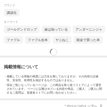
ブランド
講談社
キーワード
ゴールデンドロップ
妹は知っている
アンダーニンジャ
ファブル
ファブル合本
ヤニねこ
税金で買った本
掲載情報について
・掲載している情報の精度には万全を期しておりますが、その内容の正確
性、安全性、有用性を保証するものではありません。
・現在ご覧になっているページは、この
商品
を取り扱うストアによって運営
されています。 ページに記載されている内容
や商品、ご購入
、ご購入に関
するご質問は、直接各ストアにお問い合わせください。
このページのトップへ