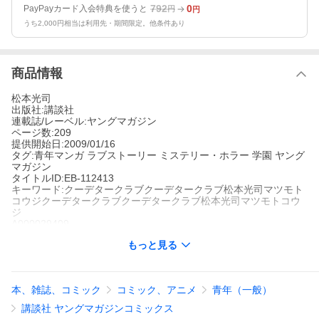
792
0
PayPayカード入会特典を使うと
円
円
うち2,000円相当は利用先・期間限定。他条件あり
商品情報
松本光司
出版社:講談社
連載誌/レーベル:ヤングマガジン
ページ数:209
提供開始日:2009/01/16
タグ:青年マンガ ラブストーリー ミステリー・ホラー 学園 ヤング
マガジン
タイトルID:EB-112413
キーワード:クーデタークラブクーデタークラブ松本光司マツモト
コウジクーデタークラブクーデタークラブ松本光司マツモトコウ
ジ
A000029409
※当ストアの商品は、アプリでは購入できません。
もっと見る
松本光司
講談社
ヤングマガジン
青年マンガ
ラブストーリー
ミステリー・ホラー
学園
ヤングマガ
本、雑誌、コミック
コミック、アニメ
青年（一般）
ジン
「みんなくだらないなァ」。進学高校に通う松崎潤(まつざき・じ
講談社 ヤングマガジンコミックス
ゅん)は、つまらない学校や友人達に退屈しきっていた。自分自身