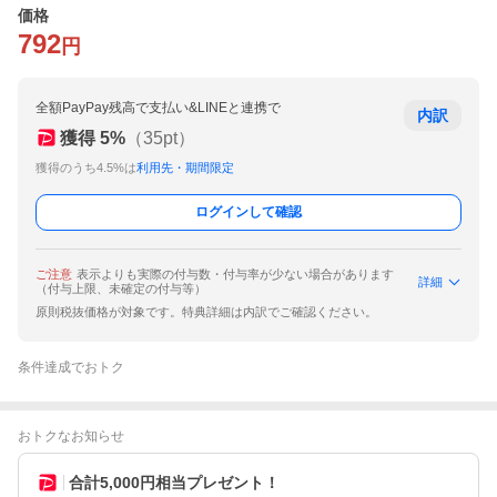
価格
792
円
全額PayPay残高で支払い&LINEと連携で
内訳
獲得
5
%
（
35
pt）
獲得のうち4.5%は
利用先・期間限定
ログインして確認
ご注意
表示よりも実際の付与数・付与率が少ない場合があります
詳細
（付与上限、未確定の付与等）
原則税抜価格が対象です。特典詳細は内訳でご確認ください。
条件達成でおトク
おトクなお知らせ
合計5,000円相当プレゼント！