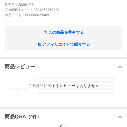
を変えようと、次第に女装にハマってゆく潤。だがある時、その
発売日：
2009/1/16
現場を双子の美少女・絵衣子(えいこ)に盗撮され、ゆすられ……連
JAN/ISBNコード：
9784063369229
れていかれたのは、一般の生徒には知られていない非公認の部
商品
コード：
B00060029409
「革命部(クーデタークラブ)」であった!刺激と驚き、そして興奮
に満ちた学園ストーリーが、今始まる!!
クーデタークラブの作品をもっと見る
この商品を共有する
アフィリエイトで紹介する
商品レビュー
-.--
5
4
この
商品
に関するレビューはありません
3
2
1
-
件
商品Q&A
（
0
件）