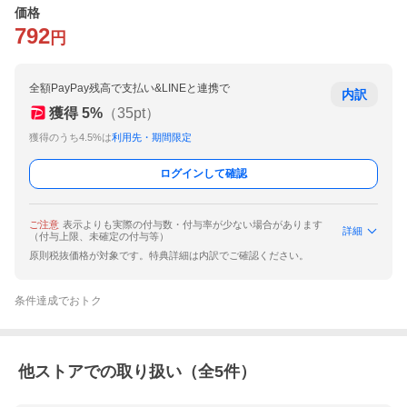
価格
792
円
全額PayPay残高で支払い&LINEと連携で
内訳
獲得
5
%
（
35
pt）
獲得のうち4.5%は
利用先・期間限定
ログインして確認
ご注意
表示よりも実際の付与数・付与率が少ない場合があります
詳細
（付与上限、未確定の付与等）
原則税抜価格が対象です。特典詳細は内訳でご確認ください。
条件達成でおトク
他ストアでの取り扱い（全
5
件）