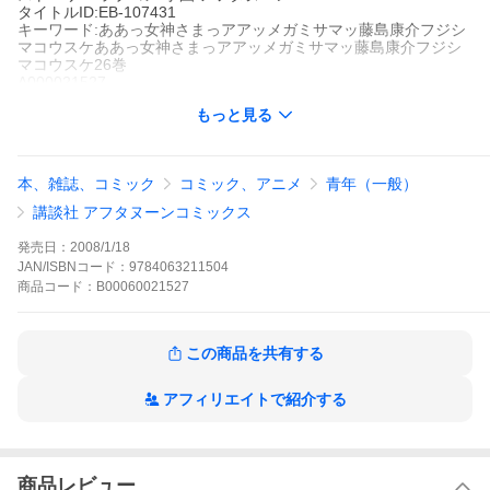
タイトルID:EB-107431
キーワード:ああっ女神さまっアアッメガミサマッ藤島康介フジシ
マコウスケああっ女神さまっアアッメガミサマッ藤島康介フジシ
マコウスケ26巻
A000021527
※当ストアの商品は、アプリでは購入できません。
もっと見る
藤島康介
講談社
アフタヌーン
ベストセラー
長編マンガ
青年マンガ
ＳＦ
ファンタジー
ラブスト
本、雑誌、コミック
コミック、アニメ
青年（一般）
ーリー
ラブコメ
学園
アフタヌーン
“戦う翼”リンドvs.“大魔界長”ヒルド!互角の闘いを繰り広げていた2
講談社 アフタヌーンコミックス
人だったが、そんなとき天使喰いが暴走しはじめてしまった!!逃げ
たヒルドをよそに破壊をしつづける天使喰いを止めるため、倒そ
発売日：
2008/1/18
うとするリンドに対し、ベルダンディーは天使喰いを魔界へと還
JAN/ISBNコード：
9784063211504
そうと提案するが……!?(※デジタル版は書籍版と比べ、一部に掲
商品
コード：
B00060021527
載内容が異なる巻もございますが、ご了承下さい。)
ああっ女神さまっの作品をもっと見る
この商品を共有する
アフィリエイトで紹介する
商品レビュー