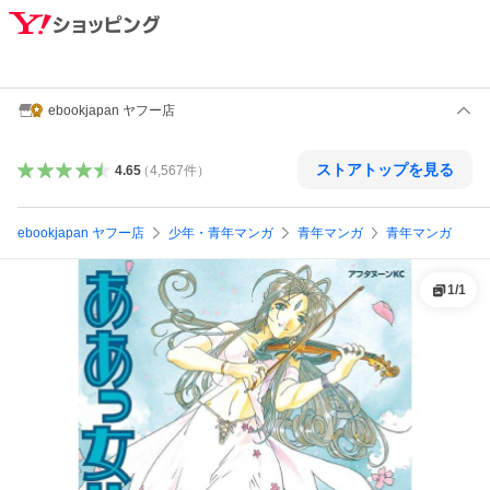
ebookjapan ヤフー店
ストアトップを見る
4.65
（
4,567
件
）
ebookjapan ヤフー店
少年・青年マンガ
青年マンガ
青年マンガ
1
/
1