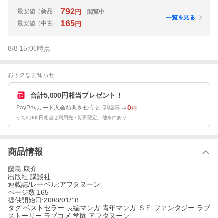
792
最安値
（新品）
閲覧中
円
一覧を見る
165
最安値
（中古）
円
8/8 15:00
時点
おトクなお知らせ
合計5,000円相当プレゼント！
792
0
PayPayカード入会特典を使うと
円
円
うち2,000円相当は利用先・期間限定。他条件あり
商品情報
藤島 康介
出版社:講談社
連載誌/レーベル:アフタヌーン
ページ数:165
提供開始日:2008/01/18
タグ:ベストセラー 長編マンガ 青年マンガ ＳＦ ファンタジー ラブ
ストーリー ラブコメ 学園 アフタヌーン