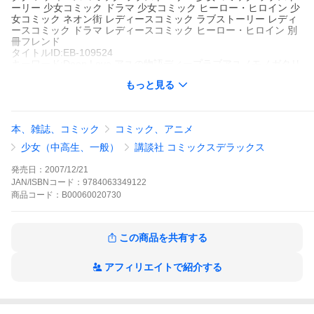
ーリー 少女コミック ドラマ 少女コミック ヒーロー・ヒロイン 少
女コミック ネオン街 レディースコミック ラブストーリー レディ
ースコミック ドラマ レディースコミック ヒーロー・ヒロイン 別
冊フレンド
タイトルID:EB-109524
キーワード:Deep Love アユの物語ディープラブアユノモノガタリ
Yoshiヨシ吉井ユウヨシイユウDeep Love アユの物語ディープラブ
もっと見る
アユノモノガタリ吉井ユウヨシイユウYoshiヨシ
A000020730
※当ストアの商品は、アプリでは購入できません。
吉井ユウ
Yoshi
本、雑誌、コミック
コミック、アニメ
講談社
別冊フレンド
少女（中高生、一般）
講談社 コミックスデラックス
レディースコミック
ラブストーリー
少女コミック ラブストーリ
ー
少女コミック ドラマ
少女コミック ヒーロー・ヒロイン
少女コ
発売日：
2007/12/21
ミック ネオン街
レディースコミック ラブストーリー
レディース
JAN/ISBNコード：
9784063349122
コミック ドラマ
レディースコミック ヒーロー・ヒロイン
別冊フ
商品
コード：
B00060020730
レンド
援助交際、妊娠、出産、そしてエイズ……。時代に流され、失望
し、知らないうちに自分を傷つけてしまう少女たちを描いた衝撃
の問題作――!!おばあちゃんの死によって齎(もた)らされた義之(よ
この商品を共有する
しゆき)との出会いが、アユの運命を変える!!心臓病を患(わずら)う
義之の手術代のため、アユは地道に働いていたのだったが……。
大人たちの欲望が、義之を愛するアユの心をズタズタに裂いてい
アフィリエイトで紹介する
く……。そんななか、突然の病魔がアユを襲う――!!世紀の愛の奇
跡、いよいよ完結!!270万人が涙した『DeepLove』シリーズが、
ついに待望のコミック化!!
Deep Love アユの物語 分冊版 (5)はこちら