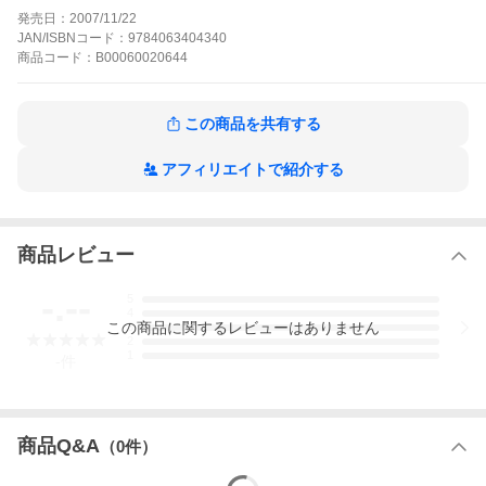
サカナ女・桃山リリの遡上(そじょう/人間でいえば帰省?)に同郷の
発売日：
2007/11/22
アンナも同行し、年始年末を故郷で過ごすことに。恭太郎不在の
JAN/ISBNコード：
9784063404340
なか、アンナの昔の男が現れて、またもやリリの思いちがい、炸
商品
コード：
B00060020644
裂!!二人を追いかけてきた恭太郎にも、桃山一家の魔の手が忍び寄
り……。おまめさん2号も登場し、もうサカナの暴走は誰にも止め
られない!?哀れな恭太郎の一句(心の叫び)もますます冴(さ)えわた
る第2巻!!
この商品を共有する
アンナさんのおまめの作品をもっと見る
アフィリエイトで紹介する
商品レビュー
-.--
5
4
この
商品
に関するレビューはありません
3
2
1
-
件
商品Q&A
（
0
件）