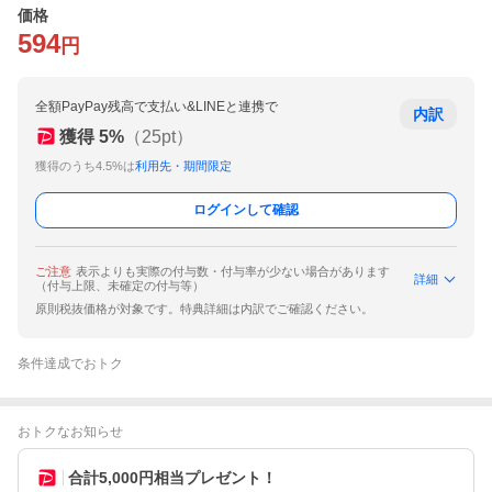
価格
594
円
全額PayPay残高で支払い&LINEと連携で
内訳
獲得
5
%
（
25
pt）
獲得のうち4.5%は
利用先・期間限定
ログインして確認
ご注意
表示よりも実際の付与数・付与率が少ない場合があります
詳細
（付与上限、未確定の付与等）
原則税抜価格が対象です。特典詳細は内訳でご確認ください。
条件達成でおトク
おトクなお知らせ
合計5,000円相当プレゼント！