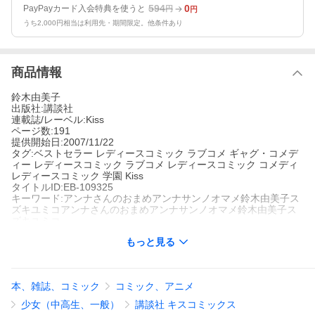
594
0
PayPayカード入会特典を使うと
円
円
うち2,000円相当は利用先・期間限定。他条件あり
商品情報
鈴木由美子
出版社:講談社
連載誌/レーベル:Kiss
ページ数:191
提供開始日:2007/11/22
タグ:ベストセラー レディースコミック ラブコメ ギャグ・コメデ
ィー レディースコミック ラブコメ レディースコミック コメディ
レディースコミック 学園 Kiss
タイトルID:EB-109325
キーワード:アンナさんのおまめアンナサンノオマメ鈴木由美子ス
ズキユミコアンナさんのおまめアンナサンノオマメ鈴木由美子ス
ズキユミコ
A000020644
もっと見る
※当ストアの商品は、アプリでは購入できません。
鈴木由美子
講談社
Kiss
本、雑誌、コミック
コミック、アニメ
ベストセラー
レディースコミック
ラブコメ
ギャグ・コメディ
ー
レディースコミック ラブコメ
レディースコミック コメディ
レ
少女（中高生、一般）
講談社 キスコミックス
ディースコミック 学園
Kiss