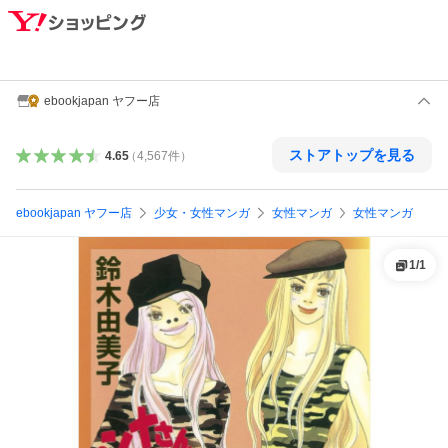
ebookjapan ヤフー店
ストアトップを見る
4.65
（
4,567
件
）
ebookjapan ヤフー店
少女・女性マンガ
女性マンガ
女性マンガ
1
/
1